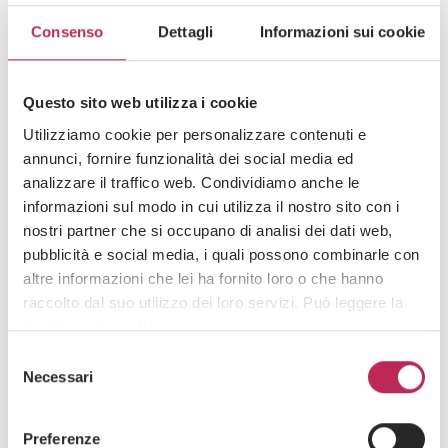
the new division dedicated to family offices and
high-net-worth individuals
Consenso
Dettagli
Informazioni sui cookie
Questo sito web utilizza i cookie
Lassen Sie sich von unseren
Utilizziamo cookie per personalizzare contenuti e
Experten beraten.
annunci, fornire funzionalità dei social media ed
analizzare il traffico web. Condividiamo anche le
informazioni sul modo in cui utilizza il nostro sito con i
nostri partner che si occupano di analisi dei dati web,
pubblicità e social media, i quali possono combinarle con
Rufen Sie uns jetzt an
altre informazioni che lei ha fornito loro o che hanno
raccolto dal suo utilizzo dei loro servizi. Può leggere la
(+39) 02 3663 8610
nostra cookie policy
qui
.
Selezione
Attenzione: chiudendo questo banner, cliccando in
Necessari
del
Anfrage senden
un’area sottostante o accedendo ad un’altra pagina del
consenso
sito, acconsente all’uso dei cookie necessari.
Schreiben Sie uns
Preferenze