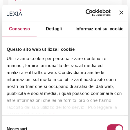
Anfrage senden
Consenso
Dettagli
Informazioni sui cookie
Schreiben Sie uns
Questo sito web utilizza i cookie
Utilizziamo cookie per personalizzare contenuti e
annunci, fornire funzionalità dei social media ed
analizzare il traffico web. Condividiamo anche le
informazioni sul modo in cui utilizza il nostro sito con i
Sachverstand
nostri partner che si occupano di analisi dei dati web,
pubblicità e social media, i quali possono combinarle con
GOVERNANCE & RESPONSIBILITY
altre informazioni che lei ha fornito loro o che hanno
EXPERTISE
raccolto dal suo utilizzo dei loro servizi. Può leggere la
nostra cookie policy
qui
.
INNOVATION
Selezione
Attenzione: chiudendo questo banner, cliccando in
Necessari
del