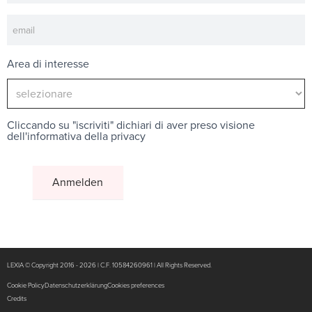
Area di interesse
Cliccando su "iscriviti" dichiari di aver preso visione
dell'
informativa della privacy
LEXIA © Copyright 2016 - 2026 | C.F. 10584260961 | All Rights Reserved.
Cookie Policy
Datenschutzerklärung
Cookies preferences
Credits