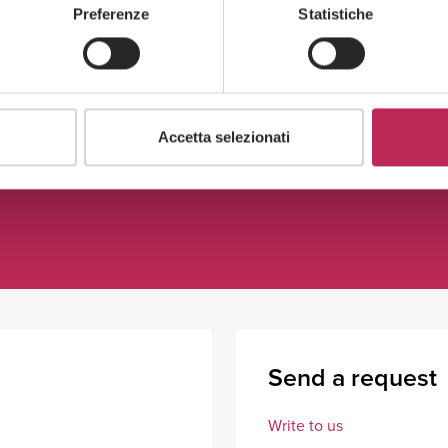
Preferenze
Statistiche
(+39) 02 3663 8610
giovanni.lombardi@lexia.it
Accetta selezionati
Send a request
Write to us