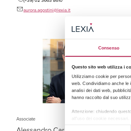
(+39) 02 3663 8610
aurora.agostini@lexia.it
Consenso
Questo sito web utilizza i c
Utilizziamo cookie per persona
web. Condividiamo anche le in
analisi dei dati web, pubblici
hanno raccolto dal suo utilizz
Attenzione: chiudendo questo
Associate
all’uso dei cookie necessari.
Alessandro Carlini
Selezione