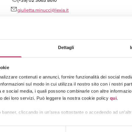
(+39) 02 3663 8610
giulietta.minucci@lexia.it
Dettagli
ookie
lizzare contenuti e annunci, fornire funzionalità dei social media 
formazioni sul modo in cui utilizza il nostro sito con i nostri pa
tà e social media, i quali possono combinarle con altre informazion
o dei loro servizi. Può leggere la nostra cookie policy
qui
.
 banner, cliccando in un’area sottostante o accedendo ad un’altr
Associate
Giovanni Lombardi