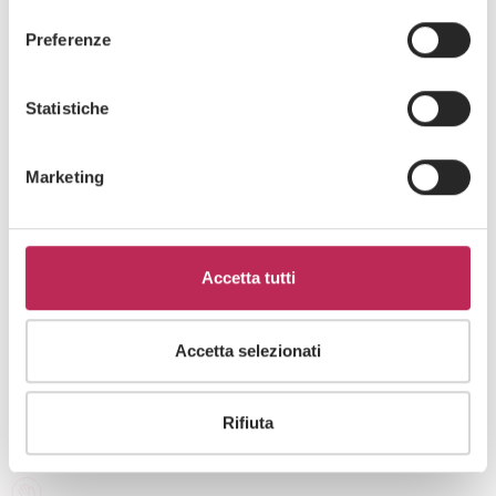
consenso
sito, acconsente all’uso dei cookie necessari.
Preferenze
Statistiche
Sobre nosotros
Marketing
Profesionales
LEXIA
Modelo 231
Accetta tutti
Código Ético
Política empresarial para la igualdad de género y la inclusión
Accetta selezionati
Rifiuta
Contactos y sedes