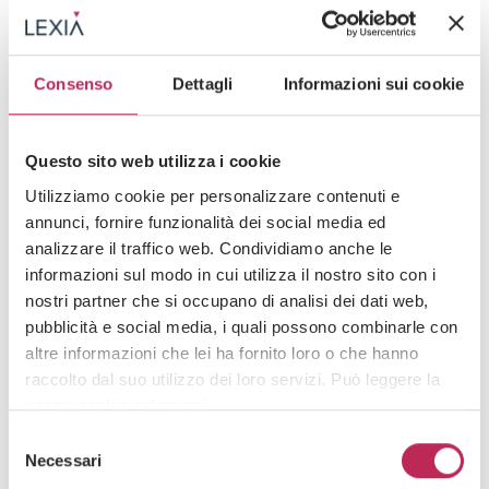
Enviar una solicitud
Escríbenos
Consenso
Dettagli
Informazioni sui cookie
Questo sito web utilizza i cookie
Utilizziamo cookie per personalizzare contenuti e
annunci, fornire funzionalità dei social media ed
Competencias
analizzare il traffico web. Condividiamo anche le
informazioni sul modo in cui utilizza il nostro sito con i
GOVERNANCE & RESPONSIBILITY
nostri partner che si occupano di analisi dei dati web,
pubblicità e social media, i quali possono combinarle con
EXPERTISE
altre informazioni che lei ha fornito loro o che hanno
raccolto dal suo utilizzo dei loro servizi. Può leggere la
INNOVATION
nostra cookie policy
qui
.
Selezione
Attenzione: chiudendo questo banner, cliccando in
Necessari
del
un’area sottostante o accedendo ad un’altra pagina del