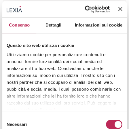
Enviar una solicitud
Escríbenos
Consenso
Dettagli
Informazioni sui cookie
Questo sito web utilizza i cookie
Utilizziamo cookie per personalizzare contenuti e
annunci, fornire funzionalità dei social media ed
analizzare il traffico web. Condividiamo anche le
Competencias
informazioni sul modo in cui utilizza il nostro sito con i
nostri partner che si occupano di analisi dei dati web,
GOVERNANCE & RESPONSIBILITY
pubblicità e social media, i quali possono combinarle con
altre informazioni che lei ha fornito loro o che hanno
EXPERTISE
raccolto dal suo utilizzo dei loro servizi. Può leggere la
nostra cookie policy
qui
.
INNOVATION
Selezione
Attenzione: chiudendo questo banner, cliccando in
Necessari
del