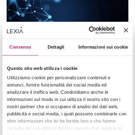
Consenso
Dettagli
Informazioni sui cookie
Insights
Data Center,
Data Center
01 · 04 · 2025
Questo sito web utilizza i cookie
Data center e NIS2: come garantire la sicurezza
Utilizziamo cookie per personalizzare contenuti e
informatica e la compliance normativa
annunci, fornire funzionalità dei social media ed
analizzare il traffico web. Condividiamo anche le
informazioni sul modo in cui utilizza il nostro sito con i
nostri partner che si occupano di analisi dei dati web,
Consulta i nostri professionisti
pubblicità e social media, i quali possono combinarle con
altre informazioni che lei ha fornito loro o che hanno
raccolto dal suo utilizzo dei loro servizi. Può leggere la