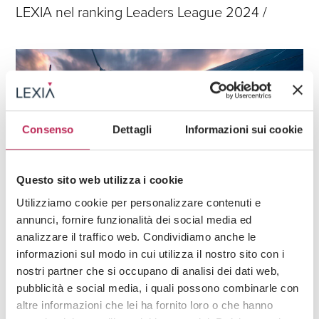
LEXIA nel ranking Leaders League 2024 /
Consenso
Dettagli
Informazioni sui cookie
Questo sito web utilizza i cookie
News
Energie rinnovabili,
Diritto dell'energia e dell'ambiente
Utilizziamo cookie per personalizzare contenuti e
annunci, fornire funzionalità dei social media ed
18 · 11 · 2024
Il Consiglio di Stato sospende l’art. 7, comma 2
analizzare il traffico web. Condividiamo anche le
informazioni sul modo in cui utilizza il nostro sito con i
lett. c), del DM Aree Idonee
nostri partner che si occupano di analisi dei dati web,
pubblicità e social media, i quali possono combinarle con
altre informazioni che lei ha fornito loro o che hanno