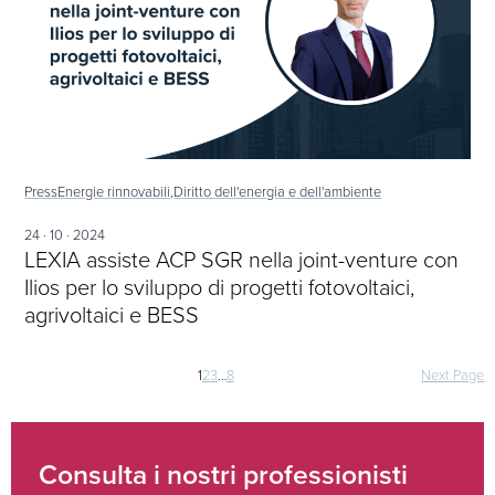
Press
Energie rinnovabili,
Diritto dell'energia e dell'ambiente
24 · 10 · 2024
LEXIA assiste ACP SGR nella joint-venture con
Ilios per lo sviluppo di progetti fotovoltaici,
agrivoltaici e BESS
Navigazione
1
2
3
…
8
Next Page
articoli
Consulta i nostri professionisti