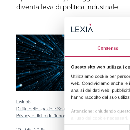
diventa leva di politica industriale
Consenso
Questo sito web utilizza i c
Utilizziamo cookie per persona
web. Condividiamo anche le in
analisi dei dati web, pubblici
hanno raccolto dal suo utilizz
Insights
Diritto dello spazio e Space Economy,
Attenzione: chiudendo questo
Privacy e diritto dell'innovazione
all’uso dei cookie necessari.
Selezione
23 · 09 · 2025