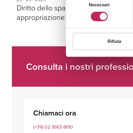
Necessari
del
Diritto dello spazio: space mining e
consenso
appropriazione extraterrestre
Rifiuta
Consulta i nostri professio
Chiamaci ora
(+39) 02 3663 8610