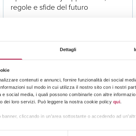
regole e sfide del futuro
Dettagli
ookie
lizzare contenuti e annunci, fornire funzionalità dei social media 
formazioni sul modo in cui utilizza il nostro sito con i nostri pa
tà e social media, i quali possono combinarle con altre informazion
o dei loro servizi. Può leggere la nostra cookie policy
qui
.
Insights
Diritto dello spazio e Space Economy,
 banner, cliccando in un’area sottostante o accedendo ad un’altr
Privacy e diritto dell'innovazione
13 · 05 · 2025