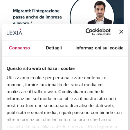
Consenso
Dettagli
Informazioni sui cookie
Press
Mobilità internazionale dei lavoratori
Questo sito web utilizza i cookie
29 · 11 · 2024
Utilizziamo cookie per personalizzare contenuti e
Migranti: l’integrazione passa anche da impresa
annunci, fornire funzionalità dei social media ed
e lavoro / Avvenire
analizzare il traffico web. Condividiamo anche le
informazioni sul modo in cui utilizza il nostro sito con i
nostri partner che si occupano di analisi dei dati web,
pubblicità e social media, i quali possono combinarle con
altre informazioni che lei ha fornito loro o che hanno
raccolto dal suo utilizzo dei loro servizi. Può leggere la