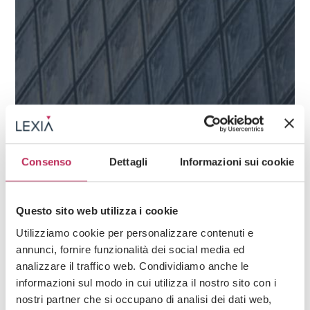
Consenso
Dettagli
Informazioni sui cookie
Questo sito web utilizza i cookie
Utilizziamo cookie per personalizzare contenuti e
Insights
Regolamentazione finanziaria & Fintech
annunci, fornire funzionalità dei social media ed
analizzare il traffico web. Condividiamo anche le
13 · 05 · 2026
informazioni sul modo in cui utilizza il nostro sito con i
L’accesso al Fondo di Garanzia per le PMI da
nostri partner che si occupano di analisi dei dati web,
parte delle piattaforme di crowdfunding