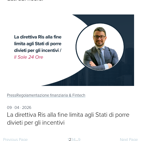
Press
Regolamentazione finanziaria & Fintech
09 · 04 · 2026
La direttiva Ris alla fine limita agli Stati di porre
divieti per gli incentivi
Previous Page
1
2
3
4
…
9
Next Page