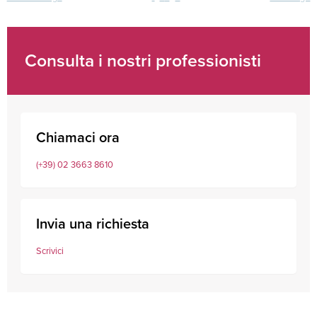
Navigazione
articoli
Consulta i nostri professionisti
Chiamaci ora
(+39) 02 3663 8610
Invia una richiesta
Scrivici