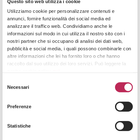
Questo sito web utilizza i cookie
Press
Capital Markets
Utilizziamo cookie per personalizzare contenuti e
annunci, fornire funzionalità dei social media ed
21 · 04 · 2026
analizzare il traffico web. Condividiamo anche le
LEXIA annuncia l’ingresso di Mariateresa
informazioni sul modo in cui utilizza il nostro sito con i
Candido come Counsel nell’area Capital
nostri partner che si occupano di analisi dei dati web,
Markets
pubblicità e social media, i quali possono combinarle con
altre informazioni che lei ha fornito loro o che hanno
Guarda tutti +
raccolto dal suo utilizzo dei loro servizi. Può leggere la
nostra cookie policy
qui
.
Selezione
Attenzione: chiudendo questo banner, cliccando in
Iscriviti alla newsletter
Necessari
del
un’area sottostante o accedendo ad un’altra pagina del
consenso
Newsletter
sito, acconsente all’uso dei cookie necessari.
Preferenze
Statistiche