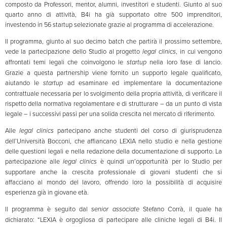
composto da Professori, mentor, alumni, investitori e studenti. Giunto al suo
quarto anno di attività, B4i ha già supportato oltre 500 imprenditori,
investendo in 56 startup selezionate grazie al programma di accelerazione.
Il programma, giunto al suo decimo batch che partirà il prossimo settembre,
vede la partecipazione dello Studio al progetto
legal clinics
, in cui vengono
affrontati temi legali che coinvolgono le
startup
nella loro fase di lancio.
Grazie a questa partnership viene fornito un supporto legale qualificato,
aiutando le
startup
ad esaminare ed implementare la documentazione
contrattuale necessaria per lo svolgimento della propria attività, di verificare il
rispetto della normativa regolamentare e di strutturare – da un punto di vista
legale – i successivi passi per una solida crescita nel mercato di riferimento.
Alle
legal clinics
partecipano anche studenti del corso di giurisprudenza
dell’Università Bocconi, che affiancano LEXIA nello studio e nella gestione
delle questioni legali e nella redazione della documentazione di supporto. La
partecipazione alle
legal clinics
è quindi un’opportunità per lo Studio per
supportare anche la crescita professionale di giovani studenti che si
affacciano al mondo del lavoro, offrendo loro la possibilità di acquisire
esperienza già in giovane età.
Il programma è seguito dal
senior associate
Stefano Corrà, il quale ha
dichiarato: “LEXIA è orgogliosa di partecipare alle cliniche legali di B4i. Il