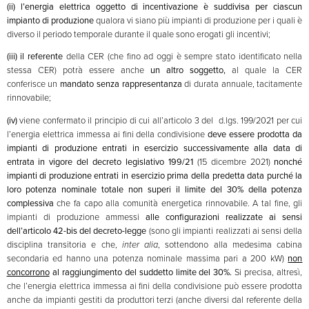
(ii)
l’energia elettrica oggetto di incentivazione è suddivisa per ciascun
impianto di produzione
qualora vi siano più impianti di produzione per i quali è
diverso il periodo temporale durante il quale sono erogati gli incentivi;
(iii)
il
referente
della CER (che fino ad oggi è sempre stato identificato nella
stessa CER) potrà essere anche
un altro soggetto,
al quale la CER
conferisce un
mandato senza rappresentanza
di durata annuale, tacitamente
rinnovabile;
(iv)
viene confermato il principio di cui all’articolo 3 del d.lgs. 199/2021 per cui
l’energia elettrica immessa ai fini della condivisione
deve essere prodotta da
impianti di produzione entrati in esercizio successivamente alla data di
entrata in vigore del decreto legislativo 199/21
(15 dicembre 2021)
nonché
impianti di produzione entrati in esercizio prima della predetta data purché la
loro potenza nominale totale non superi il limite del 30% della potenza
complessiva
che fa capo alla comunità energetica rinnovabile. A tal fine, gli
impianti di produzione ammessi
alle configurazioni realizzate ai sensi
dell’articolo 42-bis del decreto-legge
(sono gli impianti realizzati ai sensi della
disciplina transitoria e che,
inter alia
, sottendono alla medesima cabina
secondaria ed hanno una potenza nominale massima pari a 200 kW)
non
concorrono
al raggiungimento del suddetto limite del 30%.
Si precisa, altresì,
che l’energia elettrica immessa ai fini della condivisione può essere prodotta
anche da impianti gestiti da produttori terzi (anche diversi dal referente della