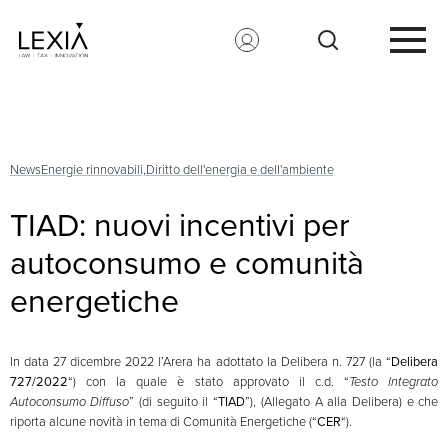
Search for:
News
Energie rinnovabili,
Diritto dell'energia e dell'ambiente
TIAD: nuovi incentivi per
autoconsumo e comunità
energetiche
In data 27 dicembre 2022 l’Arera ha adottato la Delibera n. 727 (la “
Delibera
727/2022
“) con la quale è stato approvato il c.d. “
Testo Integrato
Autoconsumo Diffuso
” (di seguito il “
TIAD
”), (Allegato A alla Delibera) e che
riporta alcune novità in tema di Comunità Energetiche (“
CER
“).