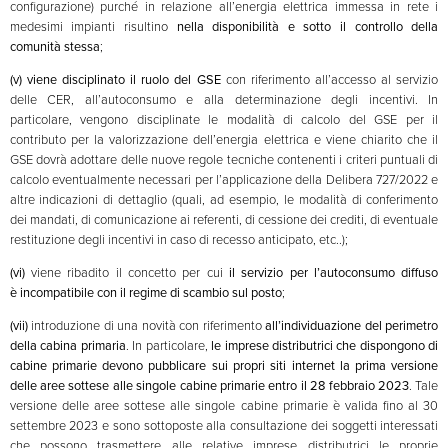
configurazione) purché in relazione all’energia elettrica immessa in rete i
medesimi impianti risultino
nella disponibilità e sotto il controllo della
comunità stessa
;
(v)
viene disciplinato il ruolo del GSE
con riferimento all’accesso al servizio
delle CER, all’autoconsumo e alla determinazione degli incentivi. In
particolare, vengono disciplinate le modalità di calcolo del GSE per il
contributo per la valorizzazione dell’energia elettrica e viene chiarito che il
GSE dovrà adottare delle nuove regole tecniche contenenti i criteri puntuali di
calcolo eventualmente necessari per l’applicazione della Delibera 727/2022 e
altre indicazioni di dettaglio (quali, ad esempio, le modalità di conferimento
dei mandati, di comunicazione ai referenti, di cessione dei crediti, di eventuale
restituzione degli incentivi in caso di recesso anticipato, etc..);
(vi)
viene ribadito il concetto per cui
il servizio per l’autoconsumo diffuso
è
incompatibile con il regime di scambio sul posto
;
(vii)
introduzione di una novità con riferimento
all’individuazione del perimetro
della cabina primaria
. In particolare,
le
imprese distributrici
che dispongono di
cabine primarie
devono pubblicare sui propri siti internet la prima versione
delle aree sottese alle singole cabine primarie
entro il 28 febbraio 2023
. Tale
versione delle aree sottese alle singole cabine primarie è valida fino al 30
settembre 2023 e sono sottoposte alla consultazione dei soggetti interessati
che possono trasmettere alle relative imprese distributrici le proprie