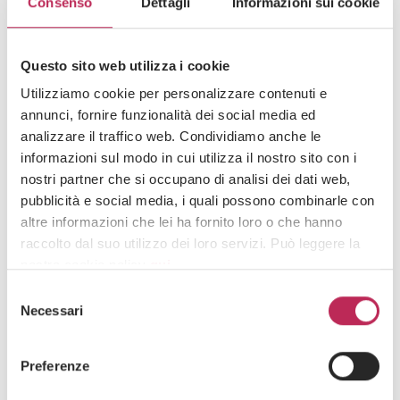
Consenso
Dettagli
Informazioni sui cookie
Questo sito web utilizza i cookie
Utilizziamo cookie per personalizzare contenuti e
annunci, fornire funzionalità dei social media ed
analizzare il traffico web. Condividiamo anche le
informazioni sul modo in cui utilizza il nostro sito con i
Insights,
Press
nostri partner che si occupano di analisi dei dati web,
Venture Capital,
Diritto societario, M&A, Venture Capital,
pubblicità e social media, i quali possono combinarle con
Diritto dell'energia e dell'ambiente,
Fiscalità d’impresa,
Contenzioso riscossione dei tributi,
Diritto amministrativo
altre informazioni che lei ha fornito loro o che hanno
raccolto dal suo utilizzo dei loro servizi. Può leggere la
31 · 07 · 2025
nostra cookie policy
qui
.
LEXIA nella classifica Italian Legal Ranking di
Selezione
Milano Finanza
Attenzione: chiudendo questo banner, cliccando in
Necessari
del
un’area sottostante o accedendo ad un’altra pagina del
consenso
sito, acconsente all’uso dei cookie necessari.
Preferenze