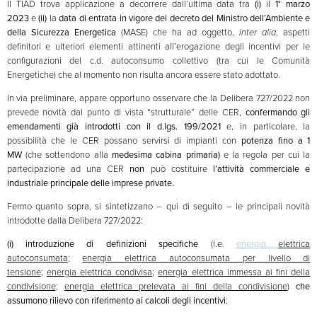
Il TIAD trova applicazione a decorrere dall’ultima data tra
(i)
il
1° marzo
2023
e
(ii)
la
data di entrata in vigore del
decreto del Ministro dell’Ambiente e
della Sicurezza Energetica
(MASE) che ha ad oggetto,
inter alia
, aspetti
definitori e ulteriori elementi attinenti all’erogazione degli incentivi per le
configurazioni del c.d. autoconsumo collettivo (tra cui le Comunità
Energetiche) che al momento non risulta ancora essere stato adottato.
In via preliminare, appare opportuno osservare che la Delibera 727/2022 non
prevede novità dal punto di vista “strutturale” delle CER,
confermando gli
emendamenti già introdotti con il d.lgs. 199/2021
e, in particolare, la
possibilità che le CER possano servirsi di impianti con
potenza fino a 1
MW
(che sottendono alla
medesima cabina primaria)
e la regola per cui la
partecipazione ad una CER
non
può costituire
l’attività commerciale e
industriale principale delle imprese private.
Fermo quanto sopra, si sintetizzano – qui di seguito – le principali novità
introdotte dalla Delibera 727/2022:
(i)
introduzione di
definizioni specifiche
(i.e.
energia
elettrica
autoconsumata
;
energia elettrica autoconsumata per livello di
tensione
;
energia elettrica condivisa
;
energia elettrica immessa ai fini della
condivisione
;
energia elettrica prelevata ai fini della condivisione
)
che
assumono
rilievo con riferimento ai calcoli degli incentivi
;