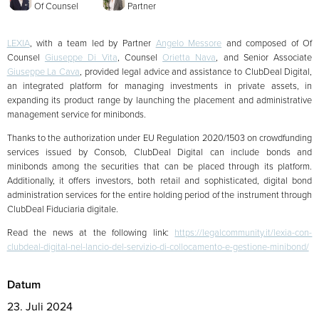
Of Counsel
Partner
LEXIA
, with a team led by Partner
Angelo Messore
and composed of Of
Counsel
Giuseppe Di Vita
, Counsel
Orietta Nava
, and Senior Associate
Giuseppe La Cava
, provided legal advice and assistance to ClubDeal Digital,
an integrated platform for managing investments in private assets, in
expanding its product range by launching the placement and administrative
management service for minibonds.
Thanks to the authorization under EU Regulation 2020/1503 on crowdfunding
services issued by Consob, ClubDeal Digital can include bonds and
minibonds among the securities that can be placed through its platform.
Additionally, it offers investors, both retail and sophisticated, digital bond
administration services for the entire holding period of the instrument through
ClubDeal Fiduciaria digitale.
Read the news at the following link:
https://legalcommunity.it/lexia-con-
clubdeal-digital-nel-lancio-del-servizio-di-collocamento-e-gestione-minibond/
Datum
23. Juli 2024