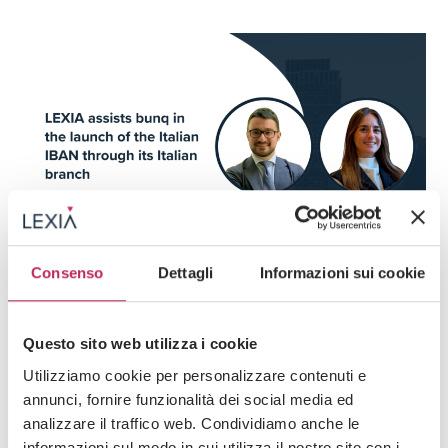
Consenso
Dettagli
Informazioni sui cookie
Press
Finanzregulierung & Fintech
29. Juni 2026
Questo sito web utilizza i cookie
LEXIA assists bunq in the launch of the Italian
IBAN through its Italian branch
Utilizziamo cookie per personalizzare contenuti e
annunci, fornire funzionalità dei social media ed
Entdecken Sie alles +
analizzare il traffico web. Condividiamo anche le
informazioni sul modo in cui utilizza il nostro sito con i