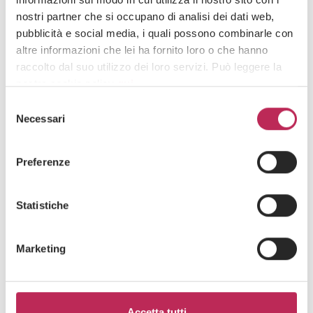
nostri partner che si occupano di analisi dei dati web,
pubblicità e social media, i quali possono combinarle con
Iscriviti alla newsletter
altre informazioni che lei ha fornito loro o che hanno
raccolto dal suo utilizzo dei loro servizi. Può leggere la
Newsletter
nostra cookie policy
qui
.
Selezione
Attenzione: chiudendo questo banner, cliccando in
Necessari
del
un’area sottostante o accedendo ad un’altra pagina del
consenso
sito, acconsente all’uso dei cookie necessari.
Preferenze
Area di interesse
Statistiche
Marketing
Cliccando su "iscriviti" dichiari di aver preso visione
dell'
informativa della privacy
Accetta tutti