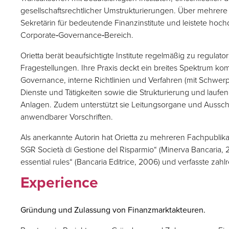
gesellschaftsrechtlicher Umstrukturierungen. Über mehrere 
Sekretärin für bedeutende Finanzinstitute und leistete hochq
Corporate‑Governance‑Bereich.
Orietta berät beaufsichtigte Institute regelmäßig zu regulato
Fragestellungen. Ihre Praxis deckt ein breites Spektrum k
Governance, interne Richtlinien und Verfahren (mit Schwer
Dienste und Tätigkeiten sowie die Strukturierung und lau
Anlagen. Zudem unterstützt sie Leitungsorgane und Ausschü
anwendbarer Vorschriften.
Als anerkannte Autorin hat Orietta zu mehreren Fachpublikat
SGR Società di Gestione del Risparmio“ (Minerva Bancaria,
essential rules“ (Bancaria Editrice, 2006) und verfasste zahlr
Experience
Gründung und Zulassung von Finanzmarktakteuren.