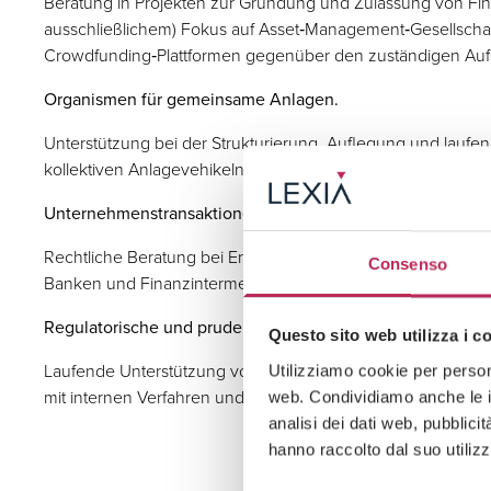
Beratung in Projekten zur Gründung und Zulassung von Fin
ausschließlichem) Fokus auf Asset‑Management‑Gesellschaf
Crowdfunding‑Plattformen gegenüber den zuständigen Auf
Organismen für gemeinsame Anlagen.
Unterstützung bei der Strukturierung, Auflegung und lauf
kollektiven Anlagevehikeln.
Unternehmenstransaktionen und M&A im Finanzsektor.
Rechtliche Beratung bei Erwerbsvorgängen, Fusionen und s
Consenso
Banken und Finanzintermediären.
Regulatorische und prudenzielle Beratung.
Questo sito web utilizza i c
Laufende Unterstützung von Finanzinstituten hinsichtlich i
Utilizziamo cookie per persona
mit internen Verfahren und Richtlinien sowie vertraglicher 
web. Condividiamo anche le in
analisi dei dati web, pubblici
hanno raccolto dal suo utilizz