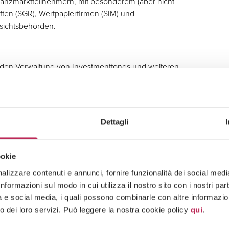
anzmarktteilnehmern, mit besonderem (aber nicht
ten (SGR), Wertpapierfirmen (SIM) und
sichtsbehörden.
enden Verwaltung von Investmentfonds und weiteren
onstigen außerordentlichen Transaktionen mit
Dettagli
ookie
nterner Governance, Vergütungspolitik, Compliance
lizzare contenuti e annunci, fornire funzionalità dei social media 
Dokumentation.
formazioni sul modo in cui utilizza il nostro sito con i nostri pa
tà e social media, i quali possono combinarle con altre informazion
o dei loro servizi. Può leggere la nostra cookie policy
qui
.