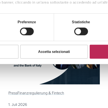
 banner, cliccando in un’area sottostante o accedendo ad un’altr
Preferenze
Statistiche
Accetta selezionati
Press
Finanzregulierung & Fintech
1. Juli 2026