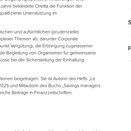
Jahre bekleidete Orietta die Funktion der
ualifizierte Unterstützung im
A
A
K
rischen und aufsichtlichen (prudenzielle)
omplexer Themen ab, darunter Corporate
E
punkt Vergütung), die Erbringung zugelassener
F
fende Begleitung von Organismen für gemeinsame
I
sse bei der Sicherstellung der Einhaltung
F
ionen beigetragen. Sie ist Autorin des Hefts „Le
F
 2021) und Mitautorin des Buchs „Savings managers:
eiche Beiträge in Finanzzeitschriften.
C