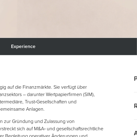
Experience
P
ngig auf die Finanzmärkte. Sie verfügt über
anzsektors – darunter Wertpapierfirmen (SIM),
È
ermediäre, Trust‑Gesellschaften und
“
R
gemeinsame Anlagen.
B
r
kten zur Gründung und Zulassung von
A
streckt sich auf M&A‑ und gesellschaftsrechtliche
E
h der Begleitung operativer Änderungen und