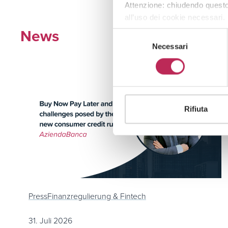
Attenzione: chiudendo questo
all’uso dei cookie necessari.
News
Selezione
Necessari
del
consenso
Rifiuta
Press
Finanzregulierung & Fintech
31. Juli 2026