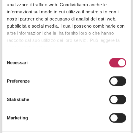
23 de octubre de 2024
analizzare il traffico web. Condividiamo anche le
Managing sustainable supply chains
informazioni sul modo in cui utilizza il nostro sito con i
nostri partner che si occupano di analisi dei dati web,
Descubre todo +
pubblicità e social media, i quali possono combinarle con
altre informazioni che lei ha fornito loro o che hanno
raccolto dal suo utilizzo dei loro servizi. Può leggere la
nostra cookie policy
qui
.
Iscriviti alla newsletter
Selezione
Newsletter
Attenzione: chiudendo questo banner, cliccando in
Necessari
del
un’area sottostante o accedendo ad un’altra pagina del
consenso
sito, acconsente all’uso dei cookie necessari.
Preferenze
Statistiche
Area di interesse
Marketing