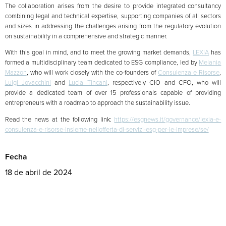
The collaboration arises from the desire to provide integrated consultancy
combining legal and technical expertise, supporting companies of all sectors
and sizes in addressing the challenges arising from the regulatory evolution
on sustainability in a comprehensive and strategic manner.
With this goal in mind, and to meet the growing market demands,
LEXIA
has
formed a multidisciplinary team dedicated to ESG compliance, led by
Melania
Mazzon
, who will work closely with the co-founders of
Consulenza e Risorse
,
Luigi Jovacchini
and
Lucia Tincani
, respectively CIO and CFO, who will
provide a dedicated team of over 15 professionals capable of providing
entrepreneurs with a roadmap to approach the sustainability issue.
Read the news at the following link:
https://esgnews.it/governance/lexia-e-
consulenza-e-risorse-insieme-nellofferta-di-servizi-esg-per-le-imprese/se/
Fecha
18 de abril de 2024