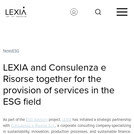
Search for:
News
ESG
LEXIA and Consulenza e
Risorse together for the
provision of services in the
ESG field
As part of the
ESG Advisory
project,
LEXIA
has initiated a strategic partnership
with
Consulenza e Risorse S.r.l.
, a corporate consulting company specializing
in sustainability, innovation, production processes, and sustainable finance.