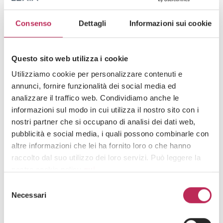
(+39) 02 3663 8610
Consenso
Dettagli
Informazioni sui cookie
ylenia.minnella@lexia.it
Questo sito web utilizza i cookie
Consult our professionals
Utilizziamo cookie per personalizzare contenuti e
annunci, fornire funzionalità dei social media ed
analizzare il traffico web. Condividiamo anche le
informazioni sul modo in cui utilizza il nostro sito con i
nostri partner che si occupano di analisi dei dati web,
Call us now
pubblicità e social media, i quali possono combinarle con
altre informazioni che lei ha fornito loro o che hanno
(+39) 02 3663 8610
raccolto dal suo utilizzo dei loro servizi. Può leggere la
nostra cookie policy
qui
.
Selezione
Send a request
Attenzione: chiudendo questo banner, cliccando in
Necessari
del
un’area sottostante o accedendo ad un’altra pagina del
consenso
Write to us
sito, acconsente all’uso dei cookie necessari.