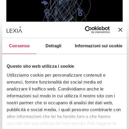
Consenso
Dettagli
Informazioni sui cookie
News
Servicios Financieros y Fintech,
Servicios contables y fiscales
Questo sito web utilizza i cookie
11 de mayo de 2023
New tax regime applicable to investments in
Utilizziamo cookie per personalizzare contenuti e
cryptocurrencies in Italy
annunci, fornire funzionalità dei social media ed
analizzare il traffico web. Condividiamo anche le
informazioni sul modo in cui utilizza il nostro sito con i
nostri partner che si occupano di analisi dei dati web,
pubblicità e social media, i quali possono combinarle con
altre informazioni che lei ha fornito loro o che hanno
raccolto dal suo utilizzo dei loro servizi. Può leggere la