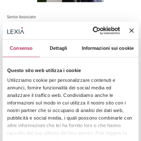
Senior Associate
Gian Matteo Positano
(+39) 02 3663 8610
gianmatteo.positano@lexia.it
Consenso
Dettagli
Informazioni sui cookie
Questo sito web utilizza i cookie
Utilizziamo cookie per personalizzare contenuti e
annunci, fornire funzionalità dei social media ed
analizzare il traffico web. Condividiamo anche le
informazioni sul modo in cui utilizza il nostro sito con i
nostri partner che si occupano di analisi dei dati web,
pubblicità e social media, i quali possono combinarle con
altre informazioni che lei ha fornito loro o che hanno
raccolto dal suo utilizzo dei loro servizi. Può leggere la
nostra cookie policy
qui
.