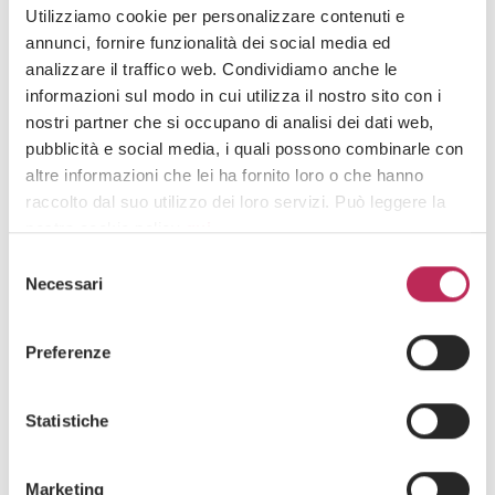
Utilizziamo cookie per personalizzare contenuti e
annunci, fornire funzionalità dei social media ed
analizzare il traffico web. Condividiamo anche le
informazioni sul modo in cui utilizza il nostro sito con i
nostri partner che si occupano di analisi dei dati web,
pubblicità e social media, i quali possono combinarle con
Press
Venture Capital,
Diritto societario, M&A, Venture Capital
altre informazioni che lei ha fornito loro o che hanno
08 · 07 · 2024
raccolto dal suo utilizzo dei loro servizi. Può leggere la
LEXIA con Wopta Assicurazioni nel round di
nostra cookie policy
qui
.
investimento “series A” da 4 milioni
Selezione
Attenzione: chiudendo questo banner, cliccando in
Necessari
del
un’area sottostante o accedendo ad un’altra pagina del
consenso
sito, acconsente all’uso dei cookie necessari.
Preferenze
Statistiche
Marketing