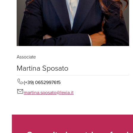
Associate
Martina Sposato
(+39) 0652997615
martina.sposato@lexia.it