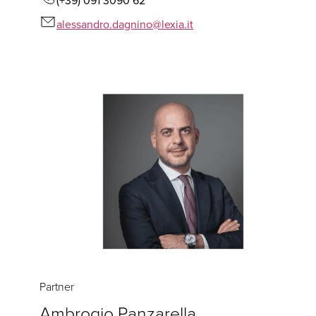
(+39) 091 3090 62
alessandro.dagnino@lexia.it
Partner
Ambrogio Panzarella