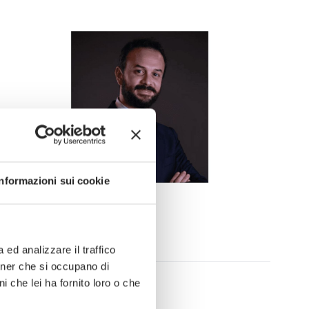
Informazioni sui cookie
Counsel
Pietro De Corato
ed analizzare il traffico
rtner che si occupano di
(+39) 0652997615
i che lei ha fornito loro o che
pietro.decorato@lexia.it