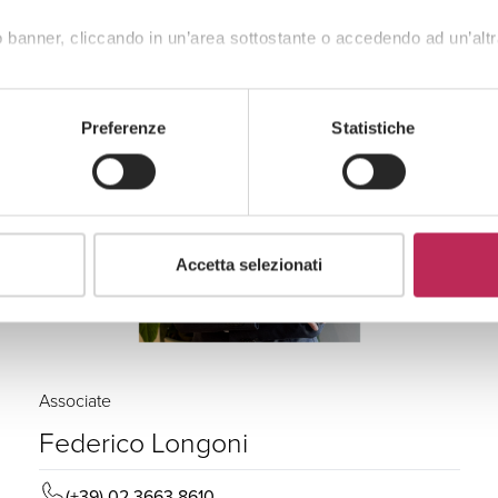
 banner, cliccando in un’area sottostante o accedendo ad un’altr
Preferenze
Statistiche
Accetta selezionati
Associate
Federico Longoni
(+39) 02 3663 8610