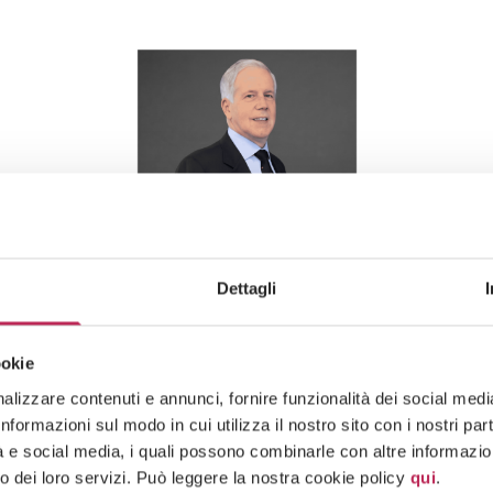
Dettagli
Of Counsel
ookie
Adriano Pilia
lizzare contenuti e annunci, fornire funzionalità dei social media 
formazioni sul modo in cui utilizza il nostro sito con i nostri pa
(+39) 02 3663 8610
tà e social media, i quali possono combinarle con altre informazion
o dei loro servizi. Può leggere la nostra cookie policy
qui
.
adriano.pilia@lexia.it