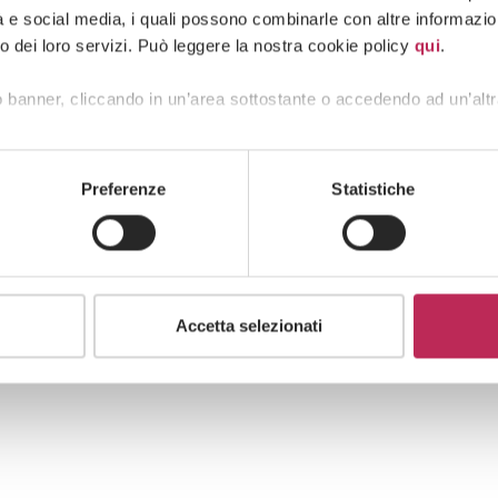
tà e social media, i quali possono combinarle con altre informazion
o dei loro servizi. Può leggere la nostra cookie policy
qui
.
 banner, cliccando in un’area sottostante o accedendo ad un’altr
Insights
Regolamentazione finanziaria & Fintech
08 · 07 · 2026
Preferenze
Statistiche
Financial Services | Newsletter
Giugno 2026
Accetta selezionati
Guarda tutti +