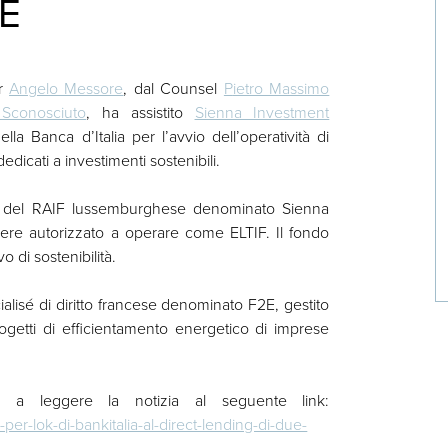
2E
er
Angelo Messore
, dal Counsel
P
ietro Massimo
 Sconosciuto
, ha assistito
Sienna Investment
lla Banca d’Italia per l’avvio dell’operatività di
dedicati a investimenti sostenibili.
D3 del RAIF lussemburghese denominato Sienna
ssere autorizzato a operare come ELTIF. Il fondo
vo di sostenibilità.
lisé di diritto francese denominato F2E, gestito
getti di efficientamento energetico di imprese
mo a leggere la notizia al seguente link:
per-lok-di-bankitalia-al-direct-lending-di-due-