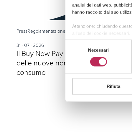
analisi dei dati web, pubblici
hanno raccolto dal suo utilizz
Attenzione: chiudendo questo
Press
Regolamentazione finanziaria & Fintech
all’uso dei cookie necessari.
Selezione
31 · 07 · 2026
Necessari
del
Il Buy Now Pay Later e le sfide
consenso
delle nuove norme sul credito al
consumo
Rifiuta