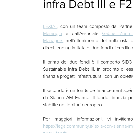
infra Debt III e F
L
E
XIA
, con un team composto dal Partn
Marangio
e dall’Associate
G
abriel Zurlo
Managers
nell’ottenimento del nulla osta de
direct lending in Italia di due fondi di credito 
Il primo dei due fondi è il comparto SI
Sustainable Infra Debt III, in procinto di e
finanzia progetti infrastrutturali con un obietti
Il secondo è un fonds de financement spécia
da Sienna AM France. Il fondo finanzia pro
stabilite nel territorio europeo.
Per maggiori informazioni, vi invitia
https://legalcommunity.it/lexia-con-sienna-im-
nuovi-fondi/