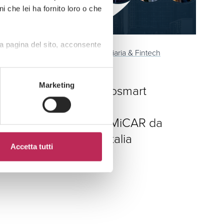
i che lei ha fornito loro o che
a pagina del sito, acconsente
Press
Regolamentazione finanziaria & Fintech
01 · 07 · 2026
Marketing
LEXIA assiste Cryptosmart
nell’ottenimento
dell’autorizzazione MiCAR da
Consob e Banca d’Italia
Accetta tutti