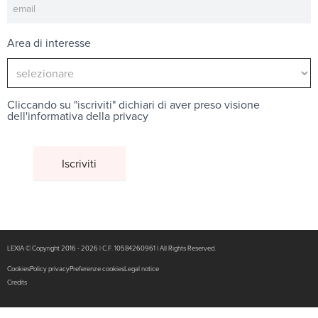
Area di interesse
Cliccando su "iscriviti" dichiari di aver preso visione
dell'
informativa della privacy
LEXIA © Copyright 2016 - 2026 | C.F. 10584260961 | All Rights Reserved.
Cookies
Policy privacy
Preferenze cookies
Legal notice
Credits