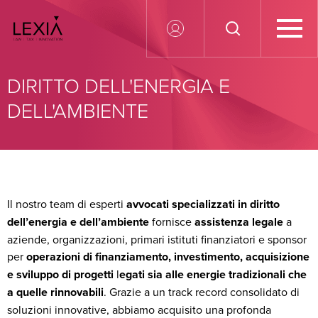
Search for:
DIRITTO DELL'ENERGIA E
DELL'AMBIENTE
Il nostro team di esperti
avvocati specializzati in diritto
dell’energia e dell’ambiente
fornisce
assistenza legale
a
aziende, organizzazioni, primari istituti finanziatori e sponsor
per
operazioni di finanziamento, investimento, acquisizione
e sviluppo di progetti
l
egati sia alle energie tradizionali che
a quelle rinnovabili
. Grazie a un track record consolidato di
soluzioni innovative, abbiamo acquisito una profonda