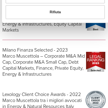
Milano Finanza Best - 2023
Rifiuta
Corporate M&A Small Cap, Employment,
Energy & Infrastructures, Equity Capital
Markets
Milano Finanza Selected - 2023
Marco Muscettola – Corporate M&A Mid
Cap, Corporate M&A Small Cap, Debt
Capital Markets, Finance, Private Equity,
Energy & Infrastructures
Lexology Client Choice Awards - 2022
Marco Muscettola tra i migliori avvocati
in Energy & Natural Resources Italy