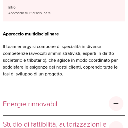
Intro
Approccio multidisciplinare
Approccio multidisciplinare
Il team energy si compone di specialità in diverse
competenze (avvocati amministrativisti, esperti in diritto
societario e tributario), che agisce in modo coordinato per
soddisfare le esigenze dei nostri clienti, coprendo tutte le
fasi di sviluppo di un progetto.
Energie rinnovabili
Studio di fattibilità, autorizzazioni e
Grazie all’evoluzione tecnologica e agli incentivi governativi, il settore delle
energie rinnovabili sta vivendo una fase di grande sviluppo e crescita a livello