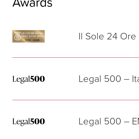
Awards
Il Sole 24 Ore
LEXIA segnalata tra i 
L’indagine condotta da
Legal 500 – I
distinguono per profe
LEXIA è stata segnalat
Legal 500 – 