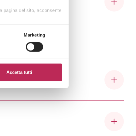
a pagina del sito, acconsente
ica “
Italian Legal Ranking 2025
”. LEXIA si è
Marketing
Accetta tutti
ne delle competenze professionali, al confronto