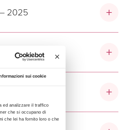
è distinta nelle seguenti categorie:
 – 2025
 che analizza il ruolo e la crescita della nuova
ssionisti under 40 e al terzo posto nella Top
Informazioni sui cookie
1000 nelle seguenti aree:
ed analizzare il traffico
rtner che si occupano di
eguenti categorie:
i che lei ha fornito loro o che