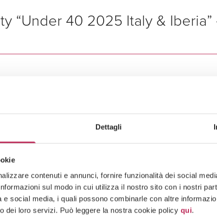
dei Legalcommunity
Finance Awards 2026
. LEXIA si 
y “Under 40 2025 Italy & Iberia”
ent
bblicato il
Report “Under 40 2025 Italy & Iberia”
,
ionisti all’interno del mercato legale.
025
 tra le Top 20 Firms per numero complessivo di profe
ner under 40.
Dettagli
ssionisti sono presenti nella classifica 2025 di IFLR
y – Real Estate Awards 2025
ookie
lizzare contenuti e annunci, fornire funzionalità dei social media 
formazioni sul modo in cui utilizza il nostro sito con i nostri pa
nsolvency
dei Legalcommunity
Real Estate Awards 2025
nelle s
tà e social media, i quali possono combinarle con altre informazion
o dei loro servizi. Può leggere la nostra cookie policy
qui
.