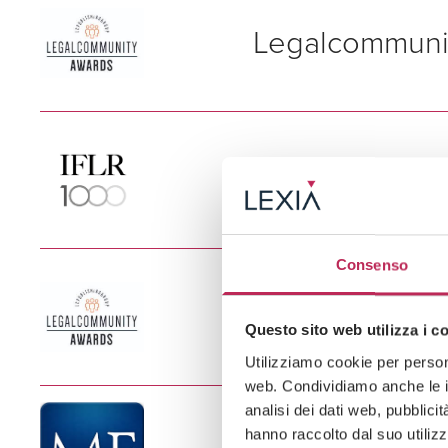
LEXIA tra i finalisti 
Legalcommunit
Restructuring
Regulatory
Fintech
Wealth Managem
Legalcommunity ha pu
generazione di profess
IFLR1000 – 2
LEXIA è stato inserito
20 per numero di part
Consenso
LEXIA e i nostri profe
Legalcommunit
Banking
Questo sito web utilizza i c
Corporate M&A
Utilizziamo cookie per persona
Capital Markets
web. Condividiamo anche le in
Restructuring & I
LEXIA tra i finalisti 
analisi dei dati web, pubblici
hanno raccolto dal suo utilizz