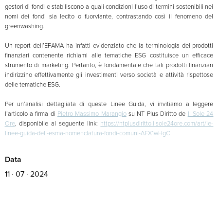
gestori di fondi e stabiliscono a quali condizioni l’uso di termini sostenibili nei
nomi dei fondi sia lecito o fuorviante, contrastando così il fenomeno del
greenwashing.
Un report dell’EFAMA ha infatti evidenziato che la terminologia dei prodotti
finanziari contenente richiami alle tematiche ESG costituisce un efficace
strumento di marketing. Pertanto, è fondamentale che tali prodotti finanziari
indirizzino effettivamente gli investimenti verso società e attività rispettose
delle tematiche ESG.
Per un’analisi dettagliata di queste Linee Guida, vi invitiamo a leggere
l’articolo a firma di
Pietro Massimo Marangio
su NT Plus Diritto de
Il Sole 24
Ore
, disponibile al seguente link:
https://ntplusdiritto.ilsole24ore.com/art/le-
linee-guida-dell-esma-nomenclatura-fondi-comuni-AFX1wHgC
Data
11 · 07 · 2024