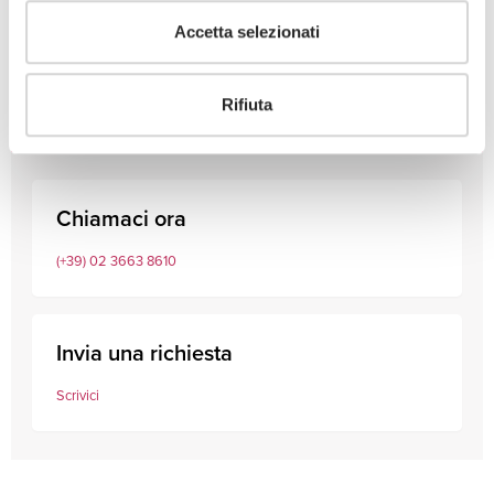
Accetta selezionati
Consulta i nostri professionisti
Rifiuta
Chiamaci ora
(+39) 02 3663 8610
Invia una richiesta
Scrivici