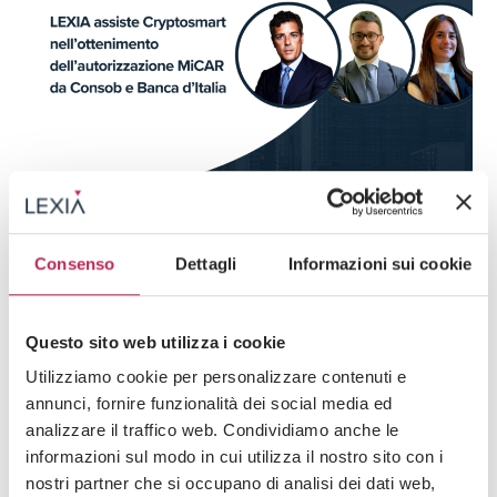
Press
Regolamentazione finanziaria & Fintech
01 · 07 · 2026
Consenso
Dettagli
Informazioni sui cookie
LEXIA assiste Cryptosmart nell’ottenimento
dell’autorizzazione MiCAR da Consob e Banca
d’Italia
Questo sito web utilizza i cookie
Guarda tutti +
Utilizziamo cookie per personalizzare contenuti e
annunci, fornire funzionalità dei social media ed
analizzare il traffico web. Condividiamo anche le
informazioni sul modo in cui utilizza il nostro sito con i
nostri partner che si occupano di analisi dei dati web,
Iscriviti alla newsletter