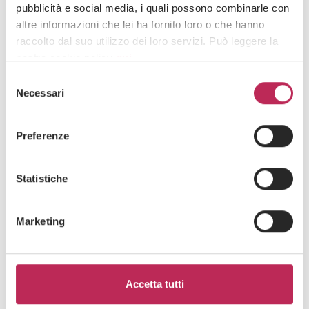
pubblicità e social media, i quali possono combinarle con
Newsletter
altre informazioni che lei ha fornito loro o che hanno
raccolto dal suo utilizzo dei loro servizi. Può leggere la
nostra cookie policy
qui
.
Selezione
Attenzione: chiudendo questo banner, cliccando in
Necessari
del
un’area sottostante o accedendo ad un’altra pagina del
consenso
sito, acconsente all’uso dei cookie necessari.
Preferenze
Area di interesse
Statistiche
Cliccando su "iscriviti" dichiari di aver preso visione
Marketing
dell'
informativa della privacy
Accetta tutti