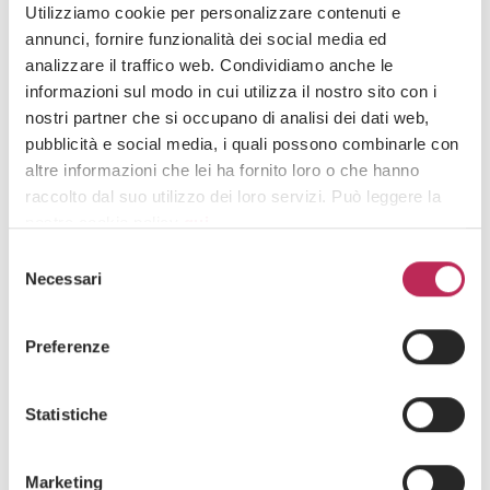
Utilizziamo cookie per personalizzare contenuti e
28. November 2024
annunci, fornire funzionalità dei social media ed
The new digital platform for submitting
analizzare il traffico web. Condividiamo anche le
authorization applications for renewable energy
informazioni sul modo in cui utilizza il nostro sito con i
plants
nostri partner che si occupano di analisi dei dati web,
pubblicità e social media, i quali possono combinarle con
Entdecken Sie alles +
altre informazioni che lei ha fornito loro o che hanno
raccolto dal suo utilizzo dei loro servizi. Può leggere la
nostra cookie policy
qui
.
Iscriviti alla newsletter
Selezione
Attenzione: chiudendo questo banner, cliccando in
Necessari
del
Newsletter
un’area sottostante o accedendo ad un’altra pagina del
consenso
sito, acconsente all’uso dei cookie necessari.
Preferenze
Statistiche
Marketing