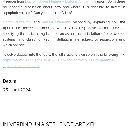
A reader from
Edizioni Green Planner – Editoria Ambientale
asks: „So, is there
no longer a discussion about how and where it is possible to invest in
agrophotovoltaics? Can you help clarify this?“
Marco Muscettola
and
Alessia Sblendido
respond by explaining how the
Agriculture Decree has modified Article 20 of Legislative Decree 199/2021,
specifying the suitable agricultural areas for the installation of photovoltaic
systems, and clarifying which installations are subject to restrictions and
which are not.
To delve deeper into the topic, the full article is available at the following link:
https://www.greenplanner.it/2024/06/19/poq-agrofotovoltaico-garanzie-
imprenditoriali-decreto/
Datum
25. Juni 2024
IN VERBINDUNG STEHENDE ARTIKEL