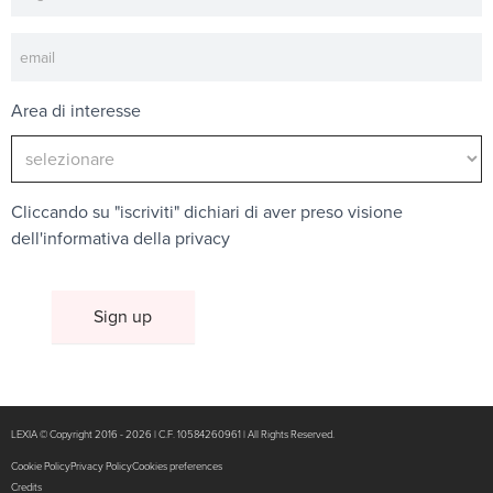
Area di interesse
Cliccando su "iscriviti" dichiari di aver preso visione
dell'
informativa della privacy
LEXIA © Copyright 2016 - 2026 | C.F. 10584260961 | All Rights Reserved.
Cookie Policy
Privacy Policy
Cookies preferences
Credits