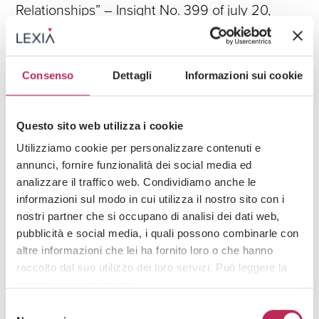
Relationships” – Insight No. 399 of july 20,
2026
See all +
Consenso
Dettagli
Informazioni sui cookie
Iscriviti alla newsletter
Questo sito web utilizza i cookie
Utilizziamo cookie per personalizzare contenuti e
Newsletter
annunci, fornire funzionalità dei social media ed
analizzare il traffico web. Condividiamo anche le
informazioni sul modo in cui utilizza il nostro sito con i
nostri partner che si occupano di analisi dei dati web,
pubblicità e social media, i quali possono combinarle con
altre informazioni che lei ha fornito loro o che hanno
raccolto dal suo utilizzo dei loro servizi. Può leggere la
Area di interesse
nostra cookie policy
qui
.
Selezione
Attenzione: chiudendo questo banner, cliccando in