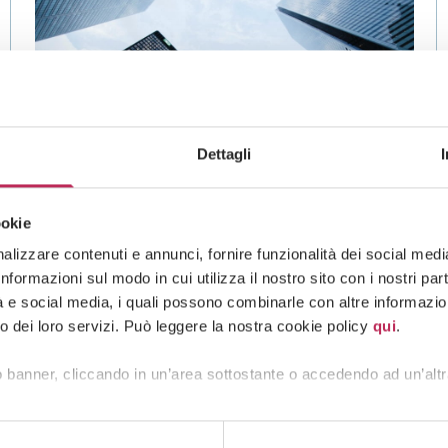
Dettagli
ookie
lizzare contenuti e annunci, fornire funzionalità dei social media 
News
formazioni sul modo in cui utilizza il nostro sito con i nostri pa
tà e social media, i quali possono combinarle con altre informazion
27 · 07 · 2026
o dei loro servizi. Può leggere la nostra cookie policy
qui
.
”Rights and Duties in Employment
Relationships” – Insight No. 400 of
 banner, cliccando in un’area sottostante o accedendo ad un’altr
july 27, 2026
See all +