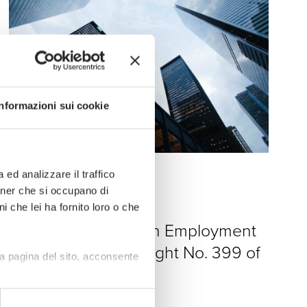
Informazioni sui cookie
ed analizzare il traffico
News
rtner che si occupano di
i che lei ha fornito loro o che
20 · 07 · 2026
”Rights and Duties in Employment
Relationships” – Insight No. 399 of
a pagina del sito, acconsente
july 20, 2026