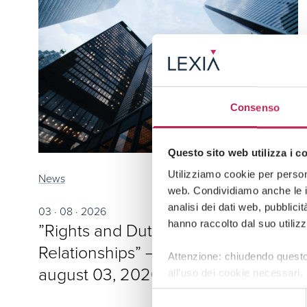
Consenso
Questo sito web utilizza i c
Utilizziamo cookie per persona
News
web. Condividiamo anche le in
analisi dei dati web, pubblici
03 · 08 · 2026
hanno raccolto dal suo utilizz
”Rights and Duties in Employment
Relationships” – Insight No. 401 of
Attenzione: chiudendo questo
august 03, 2026
all’uso dei cookie necessari.
Selezione