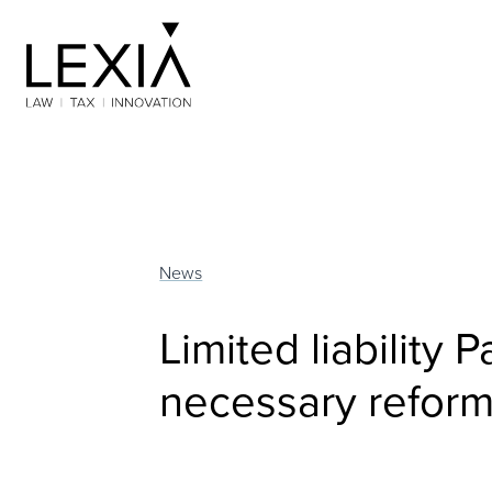
Search for:
News
Limited liability 
necessary refor