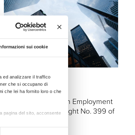
Informazioni sui cookie
ed analizzare il traffico
News
rtner che si occupano di
i che lei ha fornito loro o che
20 · 07 · 2026
”Rights and Duties in Employment
Relationships” – Insight No. 399 of
a pagina del sito, acconsente
july 20, 2026