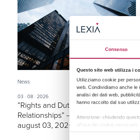
Consenso
Questo sito web utilizza i c
Utilizziamo cookie per persona
News
web. Condividiamo anche le in
analisi dei dati web, pubblici
03 · 08 · 2026
”Rights and Duties in Employment
hanno raccolto dal suo utilizz
Relationships” – Insight No. 401 of
Attenzione: chiudendo questo
august 03, 2026
all’uso dei cookie necessari.
Selezione