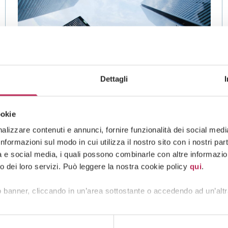
Dettagli
ookie
lizzare contenuti e annunci, fornire funzionalità dei social media 
News
formazioni sul modo in cui utilizza il nostro sito con i nostri pa
tà e social media, i quali possono combinarle con altre informazion
27 · 07 · 2026
”Rights and Duties in Employment
o dei loro servizi. Può leggere la nostra cookie policy
qui
.
Relationships” – Insight No. 400 of
 banner, cliccando in un’area sottostante o accedendo ad un’altr
july 27, 2026
See all +