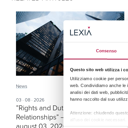
Consenso
Questo sito web utilizza i c
Utilizziamo cookie per persona
News
web. Condividiamo anche le in
analisi dei dati web, pubblici
03 · 08 · 2026
hanno raccolto dal suo utilizz
”Rights and Duties in Employment
Attenzione: chiudendo questo
Relationships” – Insight No. 401 of
all’uso dei cookie necessari.
august 03, 2026