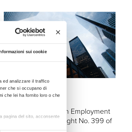
Informazioni sui cookie
ed analizzare il traffico
News
rtner che si occupano di
i che lei ha fornito loro o che
20 · 07 · 2026
”Rights and Duties in Employment
a pagina del sito, acconsente
Relationships” – Insight No. 399 of
july 20, 2026