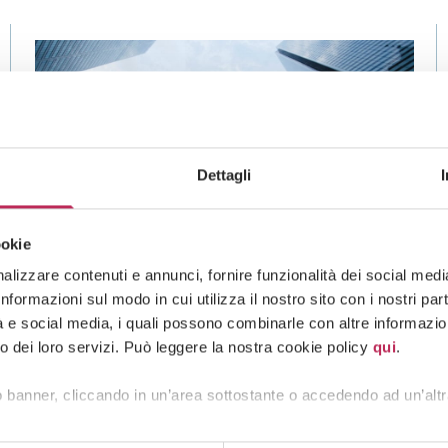
Dettagli
ookie
lizzare contenuti e annunci, fornire funzionalità dei social media 
News
formazioni sul modo in cui utilizza il nostro sito con i nostri pa
tà e social media, i quali possono combinarle con altre informazion
27 · 07 · 2026
o dei loro servizi. Può leggere la nostra cookie policy
qui
.
”Rights and Duties in Employment
 banner, cliccando in un’area sottostante o accedendo ad un’altr
Relationships” – Insight No. 400 of
july 27, 2026