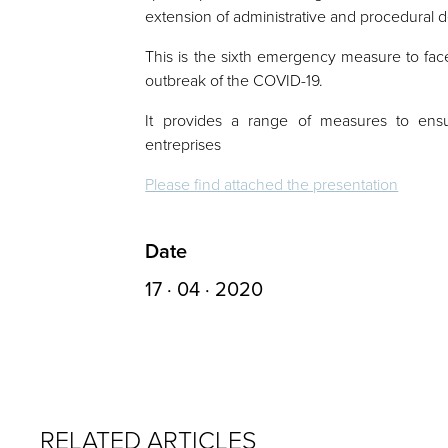
extension of administrative and procedural d
This is the sixth emergency measure to face
outbreak of the COVID-19.
It provides a range of measures to en
entreprises
Please find attached the presentation
Date
17 · 04 · 2020
RELATED ARTICLES