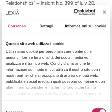
Relationships” – Insight No. 399 of july 20,
2026
See all +
Consenso
Dettagli
Informazioni sui cookie
Iscriviti alla newsletter
Questo sito web utilizza i cookie
Utilizziamo cookie per personalizzare contenuti e
Newsletter
annunci, fornire funzionalità dei social media ed
analizzare il traffico web. Condividiamo anche le
informazioni sul modo in cui utilizza il nostro sito con i
nostri partner che si occupano di analisi dei dati web,
pubblicità e social media, i quali possono combinarle con
altre informazioni che lei ha fornito loro o che hanno
raccolto dal suo utilizzo dei loro servizi. Può leggere la
Area di interesse
nostra cookie policy
qui
.
Selezione
Attenzione: chiudendo questo banner, cliccando in