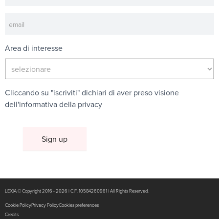
Area di interesse
Cliccando su "iscriviti" dichiari di aver preso visione
dell'
informativa della privacy
LEXIA © Copyright 2016 - 2026 | C.F. 10584260961 | All Rights Reserved.
Cookie Policy
Privacy Policy
Cookies preferences
Credits