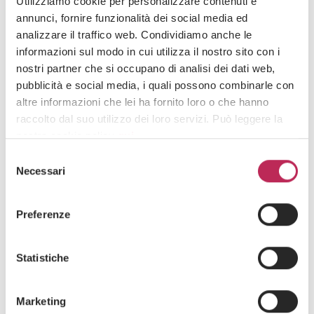
Utilizziamo cookie per personalizzare contenuti e
News
ESG
annunci, fornire funzionalità dei social media ed
analizzare il traffico web. Condividiamo anche le
23 · 10 · 2024
Managing sustainable supply chains
informazioni sul modo in cui utilizza il nostro sito con i
nostri partner che si occupano di analisi dei dati web,
See all +
pubblicità e social media, i quali possono combinarle con
altre informazioni che lei ha fornito loro o che hanno
raccolto dal suo utilizzo dei loro servizi. Può leggere la
nostra cookie policy
qui
.
Iscriviti alla newsletter
Selezione
Attenzione: chiudendo questo banner, cliccando in
Necessari
Newsletter
del
un’area sottostante o accedendo ad un’altra pagina del
consenso
sito, acconsente all’uso dei cookie necessari.
Preferenze
Statistiche
Area di interesse
Marketing