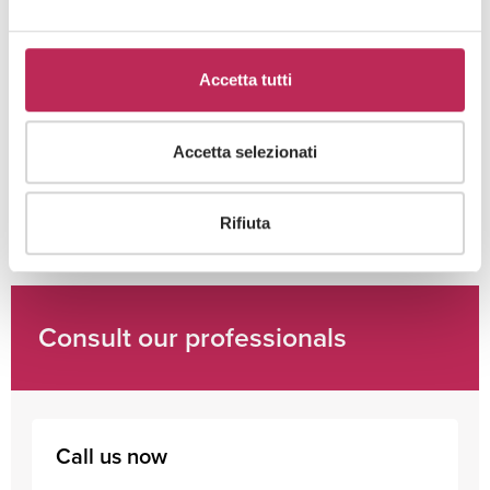
Cliccando su "iscriviti" dichiari di aver preso visione
Accetta tutti
dell'
informativa della privacy
Accetta selezionati
Rifiuta
Consult our professionals
Call us now