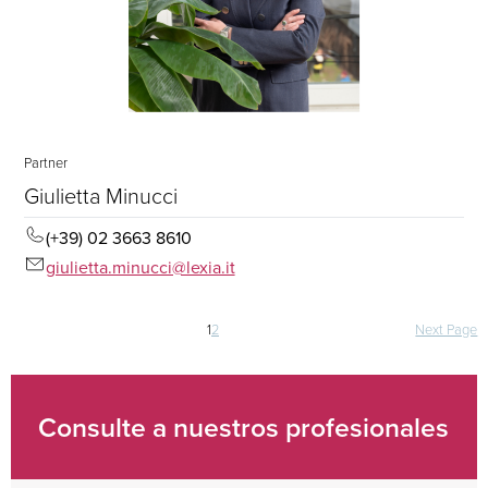
Partner
Giulietta Minucci
(+39) 02 3663 8610
giulietta.minucci@lexia.it
Navegación
1
2
Next Page
de
entradas
Consulte a nuestros profesionales