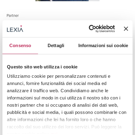
Partner
Cristian Fischetti
(+39) 02 3663 8610
cristian.fischetti@lexia.it
Consenso
Dettagli
Informazioni sui cookie
Questo sito web utilizza i cookie
Utilizziamo cookie per personalizzare contenuti e
annunci, fornire funzionalità dei social media ed
analizzare il traffico web. Condividiamo anche le
informazioni sul modo in cui utilizza il nostro sito con i
nostri partner che si occupano di analisi dei dati web,
pubblicità e social media, i quali possono combinarle con
altre informazioni che lei ha fornito loro o che hanno
raccolto dal suo utilizzo dei loro servizi. Può leggere la
nostra cookie policy
qui
.