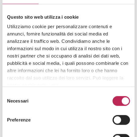
Questo sito web utilizza i cookie
Utilizziamo cookie per personalizzare contenuti e
annunci, fornire funzionalità dei social media ed
analizzare il traffico web. Condividiamo anche le
informazioni sul modo in cui utilizza il nostro sito con i
nostri partner che si occupano di analisi dei dati web,
pubblicità e social media, i quali possono combinarle con
altre informazioni che lei ha fornito loro o che hanno
Press
Regulación financiera y fintech
raccolto dal suo utilizzo dei loro servizi. Può leggere la
nostra cookie policy
qui
.
1 de julio de 2026
LEXIA assists Cryptosmart in obtaining MiCAR
Selezione
Attenzione: chiudendo questo banner, cliccando in
Necessari
authorisation from Consob and the Bank of Italy
del
un’area sottostante o accedendo ad un’altra pagina del
consenso
sito, acconsente all’uso dei cookie necessari.
Preferenze