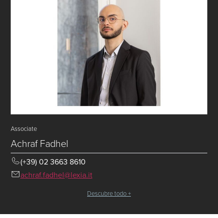
Associate
Achraf Fadhel
(+39) 02 3663 8610
achraf.fadhel@lexia.it
Descubre todo +