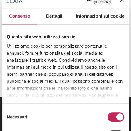
Movilidad global, visado y reubicación,
Sucesiones, Familia y Sucesiones,
Buques y Aeronaves,
Litigios Privados Y Derecho Penal,
Derecho del Arte,
Inmobiliario y Gestión de Activos
Consenso
Dettagli
Informazioni sui cookie
22 de septiembre de 2025
LEXIA announces the launch of LEXIA Private,
Questo sito web utilizza i cookie
the new division dedicated to family offices and
high-net-worth individuals
Utilizziamo cookie per personalizzare contenuti e
annunci, fornire funzionalità dei social media ed
Descubre todo +
analizzare il traffico web. Condividiamo anche le
informazioni sul modo in cui utilizza il nostro sito con i
nostri partner che si occupano di analisi dei dati web,
pubblicità e social media, i quali possono combinarle con
altre informazioni che lei ha fornito loro o che hanno
raccolto dal suo utilizzo dei loro servizi. Può leggere la
nostra cookie policy
qui
.
EQUIPO
Selezione
Attenzione: chiudendo questo banner, cliccando in
Necessari
del
un’area sottostante o accedendo ad un’altra pagina del
consenso
sito, acconsente all’uso dei cookie necessari.