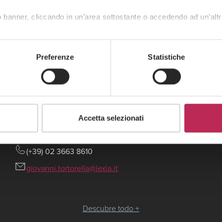
 banner, cliccando in un’area sottostante o accedendo ad un’altr
Preferenze
Statistiche
Accetta selezionati
Giovanni Tortorella
(+39) 02 3663 8610
giovanni.tortorella@lexia.it
Descubre todo +