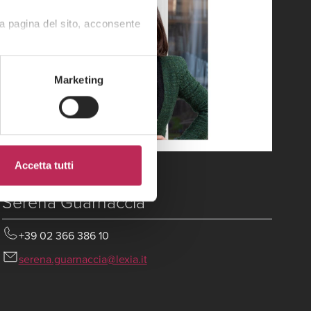
a pagina del sito, acconsente
Marketing
Accetta tutti
Senior Associate
Serena Guarnaccia
+39 02 366 386 10
serena.guarnaccia@lexia.it