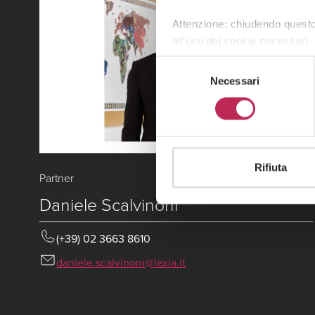
Attenzione: chiudendo questo
all’uso dei cookie necessari.
Selezione
Necessari
del
consenso
Rifiuta
Partner
Daniele Scalvinoni
(+39) 02 3663 8610
daniele.scalvinoni@lexia.it