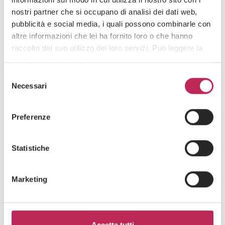
nostri partner che si occupano di analisi dei dati web,
pubblicità e social media, i quali possono combinarle con
Iscriviti alla newsletter
altre informazioni che lei ha fornito loro o che hanno
raccolto dal suo utilizzo dei loro servizi. Può leggere la
Newsletter
nostra cookie policy
qui
.
Selezione
Attenzione: chiudendo questo banner, cliccando in
Necessari
del
un’area sottostante o accedendo ad un’altra pagina del
consenso
sito, acconsente all’uso dei cookie necessari.
Preferenze
Area di interesse
Statistiche
Marketing
Cliccando su "iscriviti" dichiari di aver preso visione
dell'
informativa della privacy
Accetta tutti