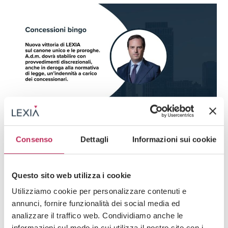
News
Consenso
Dettagli
Informazioni sui cookie
15 · 05 · 2026
Concessioni Bingo, nuova vittoria di LEXIA.
Verso una redistribuzione del “costo” delle
Questo sito web utilizza i cookie
proroghe illegittime all’interno del mercato
Utilizziamo cookie per personalizzare contenuti e
annunci, fornire funzionalità dei social media ed
Guarda tutti +
analizzare il traffico web. Condividiamo anche le
informazioni sul modo in cui utilizza il nostro sito con i