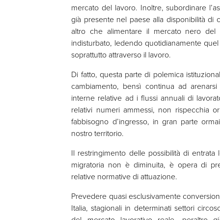
mercato del lavoro. Inoltre, subordinare l’
già presente nel paese alla disponibilità di c
altro che alimentare il mercato nero del
indisturbato, ledendo quotidianamente quel 
soprattutto attraverso il lavoro.
Di fatto, questa parte di polemica istituzion
cambiamento, bensì continua ad arenarsi ne
interne relative ad i flussi annuali di lavora
relativi numeri ammessi, non rispecchia or
fabbisogno d’ingresso, in gran parte ormai t
nostro territorio.
Il restringimento delle possibilità di entrat
migratoria non è diminuita, è opera di pre
relative normative di attuazione.
Prevedere quasi esclusivamente conversioni 
Italia, stagionali in determinati settori circ
del mercato lavorativo reale, peraltro g