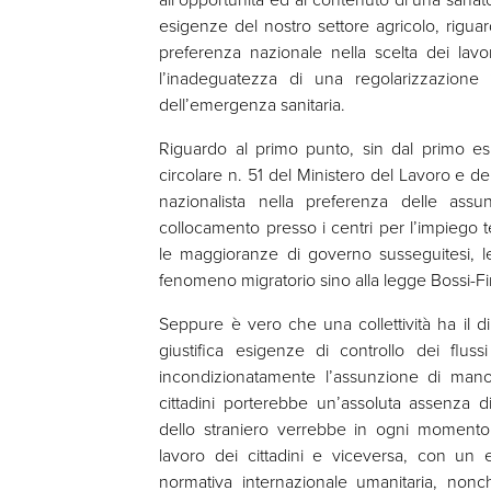
esigenze del nostro settore agricolo, riguar
preferenza nazionale nella scelta dei lavora
l’inadeguatezza di una regolarizzazione 
dell’emergenza sanitaria.
Riguardo al primo punto, sin dal primo e
circolare n. 51 del Ministero del Lavoro e del
nazionalista nella preferenza delle assun
collocamento presso i centri per l’impiego t
le maggioranze di governo susseguitesi, le
fenomeno migratorio sino alla legge Bossi-Fi
Seppure è vero che una collettività ha il dir
giustifica esigenze di controllo dei flus
incondizionatamente l’assunzione di man
cittadini porterebbe un’assoluta assenza di
dello straniero verrebbe in ogni momento
lavoro dei cittadini e viceversa, con un e
normativa internazionale umanitaria, nonché