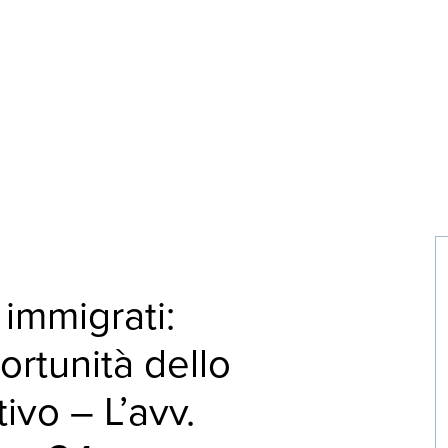
immigrati:
rtunità dello
vo – L’avv.