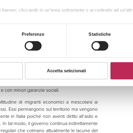
 livello nazionale da associazioni di categoria,
 banner, cliccando in un’area sottostante o accedendo ad un’altr
sti per l’ingresso e le competenze delle divisioni
portune autorizzazioni al soggiorno per lavoro
di lavoro in Italia per lo svolgimento della libera
Preferenze
Statistiche
inanziari che dovrebbero essere attestati dagli
i competenti (che brancolano spesso nel buio di
coltà nel riconoscimento dei titoli e delle
estero, risulta evidente l’enorme difficoltà
Accetta selezionati
rofessionale estremamente rigido e frazionato
alificati, finiscono per essere incanalati in lavori
, e con minori garanzie sociali.
itudine di migranti economici a mescolarsi ai
 flussi. Essi permangono sul territorio ma vengono
ente in Italia poiché non aventi diritto all’asilo e
. In tal modo, il governo continua indirettamente
irregolari che colmano attualmente le lacune del