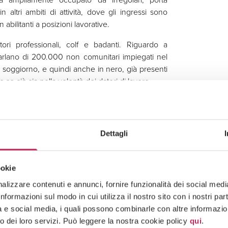
altri ambiti di attività, dove gli ingressi sono
 abilitanti a posizioni lavorative.
ori professionali, colf e badanti. Riguardo a
 parlano di 200.000 non comunitari impiegati nel
 soggiorno, e quindi anche in nero, già presenti
he se ciò sia nella volontà dei datori di lavoro.
e stesse di fatto non permettono libero accesso
e può costituire in Italia società di capitali in
o in convenzioni bilaterali con gli stati esteri di
Dettagli
sferirsi al fine di esercitare lavoro nel nostro
lle proprie società.
ookie
ngresso esclusivamente in società costituite ed
isione nel decreto flussi per gli imprenditori
lizzare contenuti e annunci, fornire funzionalità dei social media 
flussi di stranieri legati ad attività economiche
formazioni sul modo in cui utilizza il nostro sito con i nostri pa
tà e social media, i quali possono combinarle con altre informazion
o dei loro servizi. Può leggere la nostra cookie policy
qui
.
sta anche nei confronti di liberi professionisti in