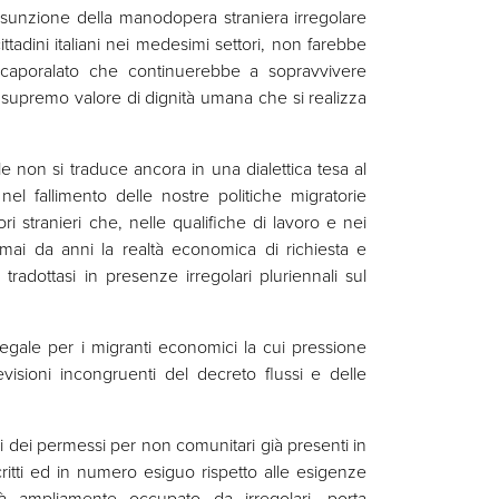
assunzione della manodopera straniera irregolare
ittadini italiani nei medesimi settori, non farebbe
 caporalato che continuerebbe a sopravvivere
supremo valore di dignità umana che si realizza
ale non si traduce ancora in una dialettica tesa al
l fallimento delle nostre politiche migratorie
tori stranieri che, nelle qualifiche di lavoro e nei
mai da anni la realtà economica di richiesta e
radottasi in presenze irregolari pluriennali sul
a legale per i migranti economici la cui pressione
visioni incongruenti del decreto flussi e delle
dei permessi per non comunitari già presenti in
oscritti ed in numero esiguo rispetto alle esigenze
ià ampliamente occupato da irregolari, porta