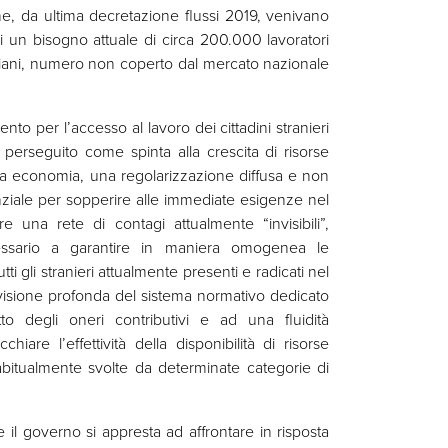
che, da ultima decretazione flussi 2019, venivano
 un bisogno attuale di circa 200.000 lavoratori
taliani, numero non coperto dal mercato nazionale
mento per l’accesso al lavoro dei cittadini stranieri
erseguito come spinta alla crescita di risorse
stra economia, una regolarizzazione diffusa e non
ziale per sopperire alle immediate esigenze nel
re una rete di contagi attualmente “invisibili”,
essario a garantire in maniera omogenea le
ti gli stranieri attualmente presenti e radicati nel
evisione profonda del sistema normativo dedicato
tto degli oneri contributivi e ad una fluidità
iare l’effettività della disponibilità di risorse
abitualmente svolte da determinate categorie di
 il governo si appresta ad affrontare in risposta