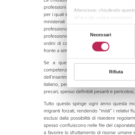
professioni regolamentate o rappresentate a
Attenzione: chiudendo questo
per i quali spesso non sono chiari i presuppo
all’uso dei cookie necessari.
ministeriali adibite al rilascio delle op
Selezione
professionale, anche in mancanza di contratti 
Necessari
del
professione, seppur rispettando parametri f
consenso
ordini di categoria o dalle amministrazion
fronte a simili richieste).
Se a questo aggiungiamo le annose diffi
competenze professionali acquisiti all’
Rifiuta
dell’inserimento nel mercato del lavoro p
italiano, per cui spesso soggetti stranieri qu
precari, spesso definibili pesanti e pericolosi
Tutto questo spinge ogni anno questa molt
migranti forzati, rendendo “misti” i relativi
esclusi dalla possibilità di risiedere regolarm
spesso confluiscono nelle file del caporalato
a favorire lo sfruttamento di risorse umane 