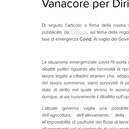
Vanacore per Dir
Di seguito l’articolo a firma della nostra
pubblicato da
Diritto24
, sul tema della regol
fase di emergenza
Covid
. Al vaglio del Gov
La situazione emergenziale covid-19 porta 
dibattiti politici riguardo alla necessità di r
lavoro legate a cittadini stranieri che, sepp
del lavoro sommerso, siano sprovvisti di p
stato di diritto nel quale vivono in assenza
dunque, al via nuovamente il dibattito sull’oppo
L’attuale governo vaglia una possibile 
dell’agricoltura, dell’allevamento, del
all’impossibilità di usufruire dei flussi di lav
all’opportunità ed al contenuto di una sanato