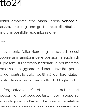
itto24
 senior associate Avv.
Maria Teresa Vanacore
,
arizzazione degli immigrati tornato alla ribalta in
erno una possibile regolarizzazione.
***
nuovamente l’attenzione sugli annosi ed accesi
iproporre una sanatoria delle posizioni irregolari di
ur presenti sul territorio nazionale e nel mercato
ermesso di soggiorno e dunque invisibili per lo
 del controllo sulla legittimità del loro status;
rtunità di riconoscerne diritti ed obblighi civili.
“regolarizzazione” di stranieri nei settori
la pesca e dell’acquacoltura, per sopperire
oratori stagionali dall’estero. Le polemiche relative
ria seppur funzionale, così come ipotizzata, alle