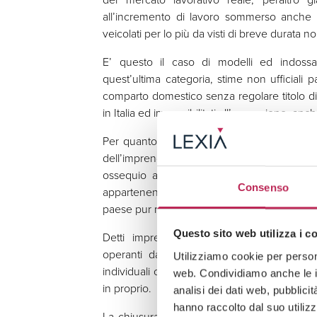
all’incremento di lavoro sommerso anche in 
veicolati per lo più da visti di breve durata non
E’ questo il caso di modelli ed indossat
quest’ultima categoria, stime non ufficiali
comparto domestico senza regolare titolo di
in Italia ed impossibilitati all’assunzione, anc
Per quanto riguarda le quote di autonomi, l
dell’imprenditoria estera, che paradossalment
ossequio al principio di reciprocità stabilit
Consenso
appartenenza, ma non può immediatamente tra
paese pur ricoprendo determinate cariche ne
Questo sito web utilizza i c
Detti imprenditori, saranno abilitati all’i
operanti da almeno tre anni. Nessuna prev
Utilizziamo cookie per persona
individuali che maggiormente rappresentano i 
web. Condividiamo anche le in
in proprio.
analisi dei dati web, pubblici
hanno raccolto dal suo utilizz
La chiusura agli ingressi per lavoro si manife