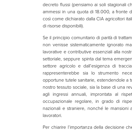
decreto flussi (pensiamo ai soli stagionali 
ammessi in una quota di 18.000, a fronte di
così come dichiarato dalla CIA agricoltori i
di risorse disponibili).
Se il principio comunitario di parità di tratta
non venisse sistematicamente ignorato ma p
lavorative e contributive essenziali alla no
settoriale, seppure spinta dal tema emergen
settore agricolo e dall’esigenza di traccia
rappresenterebbe sia lo strumento nec
opportune tutele sanitarie, estendendole a tut
nostro tessuto sociale, sia la base di una r
agli ingressi annuali, improntata al rispe
occupazionale regolare, in grado di rispecch
nazionali e straniere, nonché le mansioni 
lavoratori.
Per chiarire l’importanza della decisione che