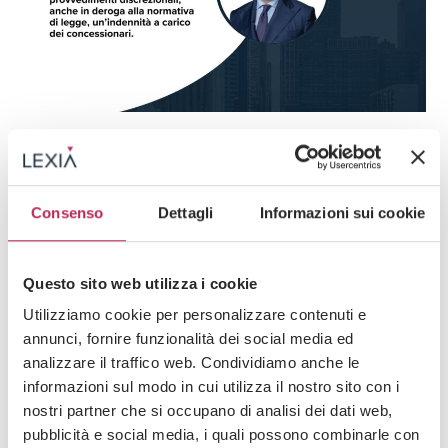
News
15 · 05 · 2026
Concessioni Bingo, nuova vittoria di LEXIA.
Consenso
Dettagli
Informazioni sui cookie
Verso una redistribuzione del “costo” delle
proroghe illegittime all’interno del mercato
Questo sito web utilizza i cookie
Guarda tutti +
Utilizziamo cookie per personalizzare contenuti e
annunci, fornire funzionalità dei social media ed
analizzare il traffico web. Condividiamo anche le
Iscriviti alla newsletter
informazioni sul modo in cui utilizza il nostro sito con i
nostri partner che si occupano di analisi dei dati web,
Newsletter
pubblicità e social media, i quali possono combinarle con