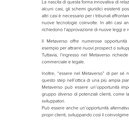
La nascita di questa forma innovativa di rela
alcuni casi, gli schemi giuridici esistenti 
altri casi è necessario per i tribunali affront
nuove tecnologie coinvolte. In altri casi anc
richiedono l’approvazione di nuove leggi e 
Il Metaverso offre numerose opportunità
esempio per attrarre nuovi prospect o sviluppar
Tuttavia, l’ingresso nel Metaverso richiede
commerciale e legale.
Inoltre, “essere nel Metaverso” di per sé 
questo step nell’ottica di una più ampia pian
Metaverso può essere un’opportunità impor
gruppo diverso di potenziali clienti, come la
sviluppatori.
Può essere anche un’opportunità alternativ
propri clienti, sviluppando così il coinvolgim