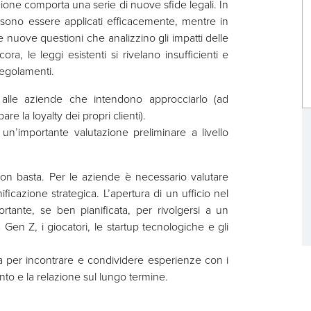
zione comporta una serie di nuove sfide legali. In
possono essere applicati efficacemente, mentre in
are nuove questioni che analizzino gli impatti delle
ora, le leggi esistenti si rivelano insufficienti e
regolamenti.
 alle aziende che intendono approcciarlo (ad
e la loyalty dei propri clienti).
 un’importante valutazione preliminare a livello
non basta. Per le aziende è necessario valutare
ificazione strategica. L’apertura di un ufficio nel
tante, se ben pianificata, per rivolgersi a un
 Gen Z, i giocatori, le startup tecnologiche e gli
a per incontrare e condividere esperienze con i
ento e la relazione sul lungo termine.