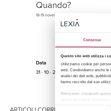
Quando?
18-19 novembre 2022.
Consenso
Questo sito web utilizza i c
Data
Utilizziamo cookie per persona
web. Condividiamo anche le in
31 · 10 · 2022
analisi dei dati web, pubblici
hanno raccolto dal suo utilizz
Attenzione: chiudendo questo
all’uso dei cookie necessari.
ARTICOLI CORRELATI
Selezione