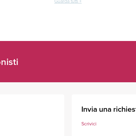
Guarda tutti +
nisti
Invia una richies
Scrivici