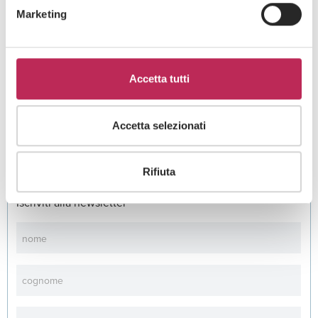
Marketing
Press
Privacy e diritto dell'innovazione
28 · 07 · 2026
Accetta tutti
L’Agentic AI entra nel vivo, tra casi d’uso e
(giuste) cautele
Accetta selezionati
Guarda tutti +
Rifiuta
Iscriviti alla newsletter
Newsletter