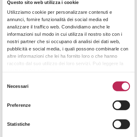
Questo sito web utilizza i cookie
Utilizziamo cookie per personalizzare contenuti e
annunci, fornire funzionalità dei social media ed
analizzare il traffico web. Condividiamo anche le
Insights
Privacy e diritto dell'innovazione
informazioni sul modo in cui utilizza il nostro sito con i
03 · 08 · 2026
nostri partner che si occupano di analisi dei dati web,
Tracking pixel nelle e-mail: le Linee Guida del
pubblicità e social media, i quali possono combinarle con
Garante definiscono gli obblighi di trasparenza
altre informazioni che lei ha fornito loro o che hanno
e consenso
raccolto dal suo utilizzo dei loro servizi. Può leggere la
nostra cookie policy
qui
.
Selezione
Attenzione: chiudendo questo banner, cliccando in
Necessari
del
un’area sottostante o accedendo ad un’altra pagina del
consenso
sito, acconsente all’uso dei cookie necessari.
Preferenze
Statistiche