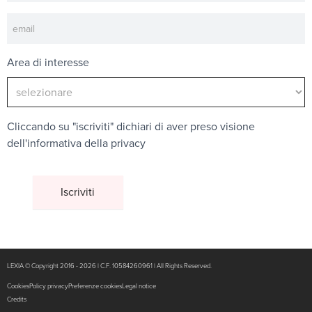
Area di interesse
Cliccando su "iscriviti" dichiari di aver preso visione
dell'
informativa della privacy
LEXIA © Copyright 2016 - 2026 | C.F. 10584260961 | All Rights Reserved.
Cookies
Policy privacy
Preferenze cookies
Legal notice
Credits