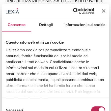
dell’autorizzazione MiCAR da Consob e Banca
d’Italia
Guarda tutti +
Consenso
Dettagli
Informazioni sui cookie
Iscriviti alla newsletter
Questo sito web utilizza i cookie
Newsletter
Utilizziamo cookie per personalizzare contenuti e
annunci, fornire funzionalità dei social media ed
analizzare il traffico web. Condividiamo anche le
informazioni sul modo in cui utilizza il nostro sito con i
nostri partner che si occupano di analisi dei dati web,
pubblicità e social media, i quali possono combinarle con
altre informazioni che lei ha fornito loro o che hanno
raccolto dal suo utilizzo dei loro servizi. Può leggere la
Area di interesse
nostra cookie policy
qui
.
Selezione
Attenzione: chiudendo questo banner, cliccando in
Necessari