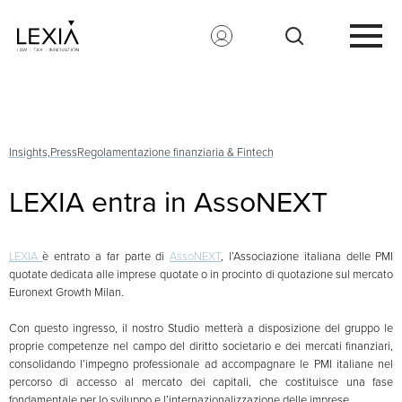
Search for:
Insights,
Press
Regolamentazione finanziaria & Fintech
LEXIA entra in AssoNEXT
LEXIA
è entrato a far parte di
AssoNEXT
, l’Associazione italiana delle PMI
quotate dedicata alle imprese quotate o in procinto di quotazione sul mercato
Euronext Growth Milan.
Con questo ingresso, il nostro Studio metterà a disposizione del gruppo le
proprie competenze nel campo del diritto societario e dei mercati finanziari,
consolidando l’impegno professionale ad accompagnare le PMI italiane nel
percorso di accesso al mercato dei capitali, che costituisce una fase
fondamentale per lo sviluppo e l’internazionalizzazione delle imprese.