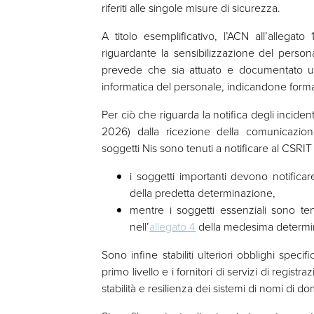
riferiti alle singole misure di sicurezza.
A titolo esemplificativo, l’ACN all’allegato
riguardante la sensibilizzazione del persona
prevede che sia attuato e documentato un
informatica del personale, indicandone for
Per ciò che riguarda la notifica degli incide
2026) dalla ricezione della comunicazion
soggetti Nis sono tenuti a notificare al CSRIT I
i soggetti importanti devono notificare g
della predetta determinazione,
mentre i soggetti essenziali sono tenuti
nell’
allegato 4
della medesima determi
Sono infine stabiliti ulteriori obblighi specif
primo livello e i fornitori di servizi di regis
stabilità e resilienza dei sistemi di nomi di do