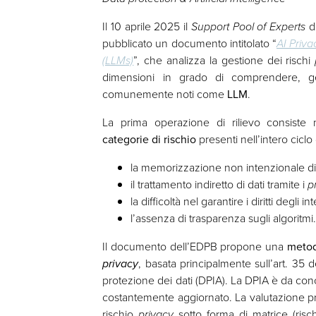
Il 10 aprile 2025 il
Support Pool of Experts
de
pubblicato un documento intitolato “
AI Priv
(LLMs)
”, che analizza la gestione dei rischi
dimensioni in grado di comprendere, ge
comunemente noti come
LLM
.
La prima operazione di rilievo consiste
categorie di rischio
presenti nell’intero ciclo d
la memorizzazione non intenzionale di 
il trattamento indiretto di dati tramite i
p
la difficoltà nel garantire i diritti degli in
l’assenza di trasparenza sugli algoritmi
Il documento dell’EDPB propone una
metodo
privacy
, basata principalmente sull’art. 35 d
protezione dei dati (DPIA). La DPIA è da co
costantemente aggiornato. La valutazione pr
rischio
privacy
sotto forma di matrice (ris