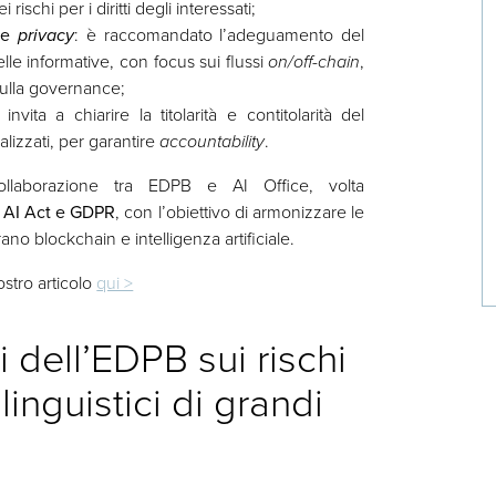
i rischi per i diritti degli interessati;
ne
privacy
: è raccomandato l’adeguamento del
elle informative, con focus sui flussi
on/off-chain
,
sulla governance;
nvita a chiarire la titolarità e contitolarità del
lizzati, per garantire
accountability
.
ollaborazione tra EDPB e AI Office, volta
u AI Act e GDPR
, con l’obiettivo di armonizzare le
rano blockchain e intelligenza artificiale.
stro articolo
qui >
si dell’EDPB sui rischi
linguistici di grandi