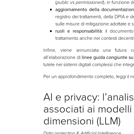
(
public
vs
permissioned
), in funzione de
aggiornamento della documentazio
registro dei trattamenti, della DPIA e d
sulle misure di mitigazione adottate e 
ruoli e responsabilità
: il documento i
trattamento anche nei contesti decentra
Infine, viene annunciata una futura c
all’elaborazione di
linee guida congiunte s
tutele nei sistemi digitali complessi che integ
Per un approfondimento completo, leggi il no
AI e privacy: l’anali
associati ai modelli 
dimensioni (LLM)
Data protection & Artificial Intelligence