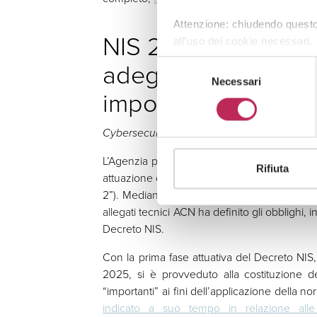
Attenzione: chiudendo questo
NIS 2: al via la sec
all’uso dei cookie necessari.
adeguamento per so
Selezione
Necessari
del
importanti
consenso
Cybersecurity
L’Agenzia per la Cybersicurezza Nazionale (
Rifiuta
attuazione del D.Lgs. 138/2024 (“Decreto NIS”
2”). Mediante la pubblicazione della
determi
allegati tecnici ACN ha definito gli obblighi, in
Decreto NIS.
Con la prima fase attuativa del Decreto NIS, 
2025, si è provveduto alla costituzione de
“importanti” ai fini dell’applicazione della 
indicato a suo tempo in relazione al