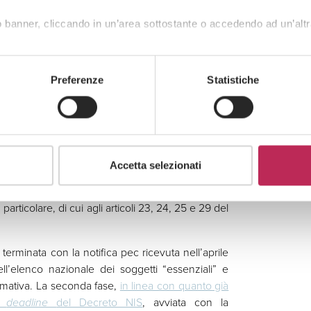
 banner, cliccando in un’area sottostante o accedendo ad un’altr
onda fase di
ggetti essenziali e
Preferenze
Statistiche
ACN) ha ufficialmente avviato la seconda fase di
Accetta selezionati
), attuativo della Direttiva (UE) 2022/2555 (“NIS
nazione
n. 164179 del 14 aprile 2025
e dei relativi
 particolare, di cui agli articoli 23, 24, 25 e 29 del
terminata con la notifica pec ricevuta nell’aprile
ll’elenco nazionale dei soggetti “essenziali” e
normativa. La seconda fase,
in linea con quanto già
le
deadline
del Decreto NIS
, avviata con la