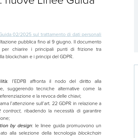
Guida 02/2025 sul trattamento di dati personali
ultazione pubblica fino al 9 giugno. Il documento
er chiarire i principali punti di frizione tra
lla blockchain e i principi del GDPR.
lità
: l’EDPB affronta il nodo del diritto alla
one, suggerendo tecniche alternative come la
referenziazione e la revoca delle chiavi;
hiama l’attenzione sull’art. 22 GDPR in relazione a
t contract
, ribadendo la necessità di garantire
ione;
tion by design
: le linee guida promuovono un
to alla selezione della tecnologia
blockchain