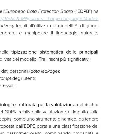
ll’
European Data Protection Board
(“
EDPB
”) ha
acy Risks & Mitigations – Large Language Models
privacy
legati all’utilizzo dei modelli AI di grandi
nerare e manipolare il linguaggio naturale,
 nella
tipizzazione sistematica delle principali
i vita del modello. Tra i rischi più significativi:
dati personali (
data leakage
);
rompt
degli utenti;
teressati;
.
logia strutturata per la valutazione del rischio
el GDPR relativo alla valutazione di impatto sulla
ncepirsi come uno strumento dinamico, da tenere
oposta dall’EDPB porta a una classificazione del
chio basso/medio/alto, combinando probabilità e