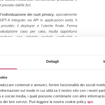
t
previsto dall’AI Act.
l’individuazione dei ruoli
privacy
, specialmente
GPT-4 integrato via API in applicazioni
web
). Il
l
provider
, il
deployer
e l’utente finale. Ferma
valutazione caso per caso, risulta opportuno
ondivisa, con obblighi espliciti, verificabili e
 di mitigazione
tecniche (ad es.
data filtering
e
s.
policy
interne e audit) e contrattuali (ad es.
Dettagli
senta un importante riferimento europeo, da
ratterizzato da approcci differenti, tra i quali
ookie
 Canada.
lizzare contenuti e annunci, fornire funzionalità dei social media 
formazioni sul modo in cui utilizza il nostro sito con i nostri pa
vacy
nell’utilizzo dei LLM e acquisire maggiori
tà e social media, i quali possono combinarle con altre informazion
EDPB, ti invitiamo a visitare il nostro articolo
o dei loro servizi. Può leggere la nostra cookie policy
qui
.