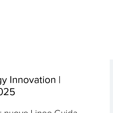
y Innovation |
2025
 nuove Linee Guida