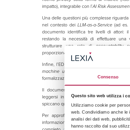
impatto), integrabile con l’
AI Risk Assessmen
Una delle questioni più complesse riguarda
nel contesto dei
LLM-as-a-Service
(ad es. 
documento identifica tre livelli di attori: i
restando la necessità di effettuare una 
strutturare una rete di
accountability
c
proporzionati al rischio.
Infine, l’EDPB individua una serie di
misure
machine unlearning
), organizzative (ad e
Consenso
formalizzazione dei ruoli
privacy
).
Il documento elaborato dall’EDPB rappre
leggersi in un
contesto internazionale
ca
Questo sito web utilizza i c
spiccano quelli di Stati Uniti, Regno Unito e
Utilizziamo cookie per persona
web. Condividiamo anche le in
Per approfondire il tema del rischio
pri
analisi dei dati web, pubblici
informazioni sul documento pubblicato dall’
hanno raccolto dal suo utilizz
completo,
cliccando qui
.