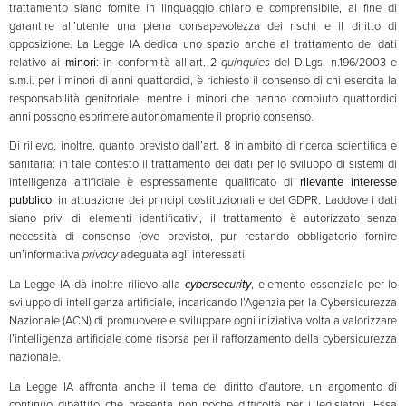
trattamento siano fornite in linguaggio chiaro e comprensibile, al fine di
garantire all’utente una piena consapevolezza dei rischi e il diritto di
opposizione. La Legge IA dedica uno spazio anche al trattamento dei dati
relativo ai
minori
: in conformità all’art. 2-
quinquies
del D.Lgs. n.196/2003 e
s.m.i. per i minori di anni quattordici, è richiesto il consenso di chi esercita la
responsabilità genitoriale, mentre i minori che hanno compiuto quattordici
anni possono esprimere autonomamente il proprio consenso.
Di rilievo, inoltre, quanto previsto dall’art. 8 in ambito di ricerca scientifica e
sanitaria: in tale contesto il trattamento dei dati per lo sviluppo di sistemi di
intelligenza artificiale è espressamente qualificato di
rilevante interesse
pubblico
, in attuazione dei principi costituzionali e del GDPR. Laddove i dati
siano privi di elementi identificativi, il trattamento è autorizzato senza
necessità di consenso (ove previsto), pur restando obbligatorio fornire
un’informativa
privacy
adeguata agli interessati.
La Legge IA dà inoltre rilievo alla
cybersecurity
, elemento essenziale per lo
sviluppo di intelligenza artificiale, incaricando l’Agenzia per la Cybersicurezza
Nazionale (ACN) di promuovere e sviluppare ogni iniziativa volta a valorizzare
l’intelligenza artificiale come risorsa per il rafforzamento della cybersicurezza
nazionale.
La Legge IA affronta anche il tema del diritto d’autore, un argomento di
continuo dibattito che presenta non poche difficoltà per i legislatori. Essa