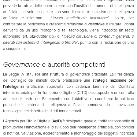
prevede la tutela delle opere create con l’ausilio di strumenti di intelligenza
artificiale, ma solo se queste non sono il risultato esclusivo dell’intelligenza
artificiale e riflettono il “
lavoro intellettuale dell’autore
”. Inoltre, per
contrastare la pericolosa e crescente diffusione di
deepfake
e limitare i danni
derivanti da un uso improprio di tali tecnologie, viene introdotto un reato
autonomo (art. 612-
quater
c.p.) di “
Illecita diffusione di contenuti generati o
alterati con sistemi di intelligenza artificiale
“, punito con la reclusione da uno
a cinque anni.
Governance
e autorità competenti
La Legge IA istituisce una struttura di
governance
articolata. La Presidenza
del Consiglio dei ministri dovrà predisporre una
strategia nazionale per
l’intelligenza artificiale
, approvata con cadenza biennale dal Comitato
interministeriale per la Transizione Digitale (CITD) e sottoposta a un controllo
annuale da parte del Parlamento, con l’obiettivo di coordinare le politiche
pubbliche in materia di intelligenza artificiale, promuovendo l’innovazione
tecnologica nel rispetto dei diritti fondamentali.
L’Agenzia per l’Italia Digitale (
AgID
) è designata quale autorità responsabile di
promuovere l’innovazione e lo sviluppo dell’intelligenza artificiale, con compiti
di notifica, valutazione, accreditamento e monitoraggio dei soggetti incaricati