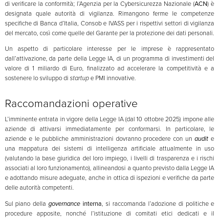
di verificare la conformità; l’Agenzia per la Cybersicurezza Nazionale (
ACN
) è
designata quale autorità di vigilanza. Rimangono ferme le competenze
specifiche di Banca d’Italia, Consob e IVASS per i rispettivi settori di vigilanza
del mercato, così come quelle del Garante per la protezione dei dati personali.
Un aspetto di particolare interesse per le imprese è rappresentato
dall’attivazione, da parte della Legge IA, di un programma di investimenti del
valore di 1 miliardo di Euro, finalizzato ad accelerare la competitività e a
sostenere lo sviluppo di
startup
e PMI innovative.
Raccomandazioni operative
L’imminente entrata in vigore della Legge IA (dal 10 ottobre 2025) impone alle
aziende di attivarsi immediatamente per conformarsi. In particolare, le
aziende e le pubbliche amministrazioni dovranno procedere con un
audit
e
una mappatura dei sistemi di intelligenza artificiale attualmente in uso
(valutando la base giuridica del loro impiego, i livelli di trasparenza e i rischi
associati al loro funzionamento), allineandosi a quanto previsto dalla Legge IA
e adottando misure adeguate, anche in ottica di ispezioni e verifiche da parte
delle autorità competenti.
Sul piano della
governance
interna
, si raccomanda l’adozione di politiche e
procedure apposite, nonché l’istituzione di comitati etici dedicati e il