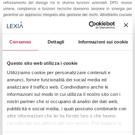
rafforzamento del dialogo tra le diverse funzioni aziendali: DPO, risorse
umane, compliance e funzioni tecniche dovranno lavorare in sinergia per
garantire un approccio integrato alla gestione dei rischi. Altrettanto cruciale
sarà la revisione e l’integrazione dei contratti con i fornitori di tecnologie di
intelligenza artificiale e di piattaforme
cloud
(ad esempio in materia di
garanzie, sicurezza, regimi di responsabilità e rimedi), anche alla luce delle
nuove disposizioni sulla sovranità digitale e sui requisiti di trasparenza.
Consenso
Dettagli
Informazioni sui cookie
Particolare attenzione dovrà essere prestata ai
meccanismi di verifica dell’età
per i servizi destinati ai minorenni, prevedendo altresì, qualora l’utente sia
minore di anni quattordici, l’implementazione di sistemi robusti per la raccolta
Questo sito web utilizza i cookie
del consenso informato da parte dei genitori.
Utilizziamo cookie per personalizzare contenuti e
Infine, le organizzazioni dovranno predisporre una
documentazione
annunci, fornire funzionalità dei social media ed
dettagliata
dei processi decisionali che coinvolgono sistemi di intelligenza
analizzare il traffico web. Condividiamo anche le
artificiale, garantendo
standard
di trasparenza e
accountability
che saranno
informazioni sul modo in cui utilizza il nostro sito con i
oggetto dei decreti delegati di prossima emanazione.
nostri partner che si occupano di analisi dei dati web,
Timeline
e considerazioni conclusive
pubblicità e social media, i quali possono combinarle con
altre informazioni che lei ha fornito loro o che hanno
La Legge IA stabilisce determinate tempistiche per l’adozione di
raccolto dal suo utilizzo dei loro servizi. Può leggere la
provvedimenti attuativi dalla sua entrata in vigore:
nostra cookie policy
qui
.