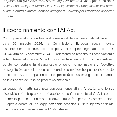
Regolamento (UE) 2024/1689 sull’intelligenza artificiale (di seguito, “
AI Act
”),
delineando principi, governance nazionale, settori prioritari, misure in materia
di dati e diritto d’autore, nonché deleghe al Governo per l’adozione di decreti
attuativi.
Il coordinamento con l’AI Act
Con riguardo alla prima bozza di disegno di legge presentato al Senato in
data 20 maggio 2024, la Commissione Europea aveva rilevato
disallineamenti e contrasti con le disposizioni europee, segnalati nel parere C
(2024) 7814 del 5 novembre 2024. Il Parlamento ha recepito tali osservazioni e
le ha riflesse nella Legge IA, nell’ottica di evitare contraddizioni che avrebbero
potuto comportare la disapplicazione delle norme nazionali: l’obiettivo
perseguito è quello di introdurre un quadro normativo che, pur nel rispetto dei
principi dell’AI Act, tenga conto delle specificità del sistema giuridico italiano e
delle esigenze del tessuto produttivo nazionale.
La Legge IA, infatti, stabilisce espressamente all’art. 1, co. 2, che le sue
disposizioni si interpretano e si applicano conformemente all’AI Act, con un
approccio particolarmente significativo: l’Italia è il primo Paese dell’Unione
Europea a dotarsi di una legge nazionale organica sull’intelligenza artificiale,
in attuazione e integrazione dell’AI Act stesso.