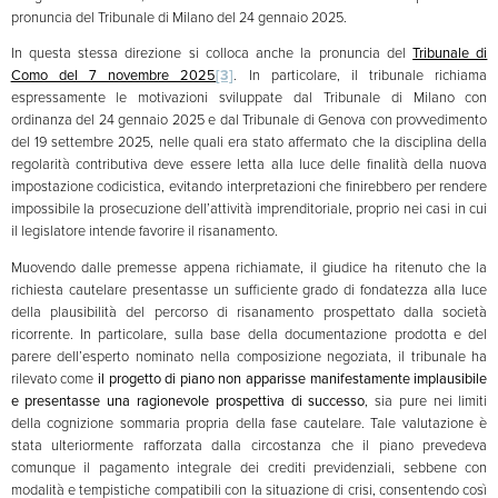
pronuncia del Tribunale di Milano del 24 gennaio 2025.
In questa stessa direzione si colloca anche la pronuncia del
Tribunale di
Como del 7 novembre 2025
[3]
. In particolare, il tribunale richiama
espressamente le motivazioni sviluppate dal Tribunale di Milano con
ordinanza del 24 gennaio 2025 e dal Tribunale di Genova con provvedimento
del 19 settembre 2025, nelle quali era stato affermato che la disciplina della
regolarità contributiva deve essere letta alla luce delle finalità della nuova
impostazione codicistica, evitando interpretazioni che finirebbero per rendere
impossibile la prosecuzione dell’attività imprenditoriale, proprio nei casi in cui
il legislatore intende favorire il risanamento.
Muovendo dalle premesse appena richiamate, il giudice ha ritenuto che la
richiesta cautelare presentasse un sufficiente grado di fondatezza alla luce
della plausibilità del percorso di risanamento prospettato dalla società
ricorrente. In particolare, sulla base della documentazione prodotta e del
parere dell’esperto nominato nella composizione negoziata, il tribunale ha
rilevato come
il progetto di piano non apparisse manifestamente implausibile
e presentasse una ragionevole prospettiva di successo
, sia pure nei limiti
della cognizione sommaria propria della fase cautelare. Tale valutazione è
stata ulteriormente rafforzata dalla circostanza che il piano prevedeva
comunque il pagamento integrale dei crediti previdenziali, sebbene con
modalità e tempistiche compatibili con la situazione di crisi, consentendo così