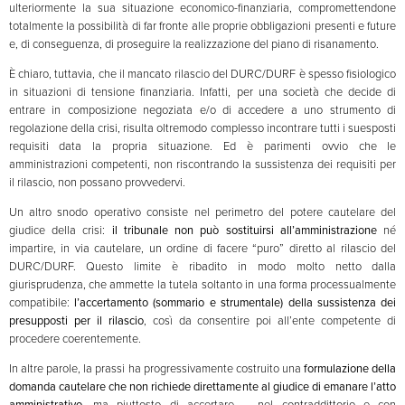
ulteriormente la sua situazione economico-finanziaria, compromettendone
totalmente la possibilità di far fronte alle proprie obbligazioni presenti e future
e, di conseguenza, di proseguire la realizzazione del piano di risanamento.
È chiaro, tuttavia, che il mancato rilascio del DURC/DURF è spesso fisiologico
in situazioni di tensione finanziaria. Infatti, per una società che decide di
entrare in composizione negoziata e/o di accedere a uno strumento di
regolazione della crisi, risulta oltremodo complesso incontrare tutti i suesposti
requisiti data la propria situazione. Ed è parimenti ovvio che le
amministrazioni competenti, non riscontrando la sussistenza dei requisiti per
il rilascio, non possano provvedervi.
Un altro snodo operativo consiste nel perimetro del potere cautelare del
giudice della crisi:
il tribunale non può sostituirsi all’amministrazione
né
impartire, in via cautelare, un ordine di facere “puro” diretto al rilascio del
DURC/DURF. Questo limite è ribadito in modo molto netto dalla
giurisprudenza, che ammette la tutela soltanto in una forma processualmente
compatibile:
l’accertamento (sommario e strumentale) della sussistenza dei
presupposti per il rilascio
, così da consentire poi all’ente competente di
procedere coerentemente.
In altre parole, la prassi ha progressivamente costruito una
formulazione della
domanda cautelare che non richiede direttamente al giudice di emanare l’atto
amministrativo
, ma piuttosto di accertare – nel contraddittorio e con