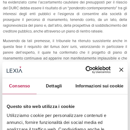
ha evidenziato come l’accertamento cautelare dei presupposti per il rilascio
del DURC debba essere il risultato di un “
ponderato contemperamento
” tra gli
interessi degli enti pubblici e l’esigenza di consentire alla società di
proseguire il percorso di risanamento, tenendo conto, da un lato, della
ragionevolezza del piano e, dall’altro, della prospettiva di soddisfacimento del
creditore pubblico, anche attraverso un piano di rientro rateale.
Muovendo da tali premesse, il tribunale ha ritenuto sussistente anche in
questa fase il requisito del
fumus boni iuris
, valorizzando in particolare il
parere dell’esperto, il quale ha confermato che il progetto di piano di
risanamento continuava ad apparire non manifestamente implausibile e che
lo sviluppo delle trattative con i creditori risultasse ancora coerente con
l’obiettivo di riequilibrio della società.
Il giudice ha inoltre osservato come le
difficoltà incontrate nella definizione del pianosiano riconducibili
prevalentemente a fattori esterni alla sfera di controllo della società, e in
Consenso
Dettagli
Informazioni sui cookie
particolare all’inerzia dell’amministrazione pubblica debitrice
rispetto al
pagamento di un ingente credito vantato dalla società, circostanza che ha
determinato l’instaurazione di un contenzioso amministrativo tuttora in corso.
Questo sito web utilizza i cookie
Il percorso giurisprudenziale trova un punto di maturazione nell’ordinanza del
Tribunale di Milano del 5 dicembre 2025
[6]
,
che rappresenta, allo stato, una
Utilizziamo cookie per personalizzare contenuti e
delle pronunce più complete in materia, in quanto affronta espressamente e
annunci, fornire funzionalità dei social media ed
congiuntamente la questione del DURC e del DURF, richiamando gli
analizzare il traffico web. Condividiamo anche le