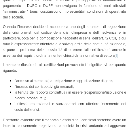
pagamento – DURC e DURF non svolgono la funzione di meri attestati
“amministrativi”, bensì costituiscono imprescindibili condizioni di operatività
della società.
Quando l’impresa decide di accedere a uno degli strumenti di regolazione
della crisi previsti dal codice della crisi d’impresa e dell’insolvenza e, in
particolare, opta per la composizione negoziata ai sensi dell’art. 12 CCII, la cui
ratio
è espressamente orientata alla salvaguardia della continuità aziendale,
si pone il problema della possibilità di ottenere tali certificazioni anche in
assenza dei requisiti ordinariamente richiesti dalla normativa di settore
[1]
.
Il mancato rilascio di tali certificazioni provoca effetti significativi per quanto
riguarda:
l’accesso al mercato (partecipazione e aggiudicazione di gare);
l’incasso dei corrispettivi già maturati;
la tenuta dei rapporti contrattuali in essere (sospensione/risoluzione e
blocchi procedurali);
i riflessi reputazionali e sanzionatori, con ulteriore incremento del
costo della crisi.
È pertanto evidente che il mancato rilascio di tali certificati potrebbe avere un
impatto palesemente negativo sulla società in crisi, andando ad aggravare