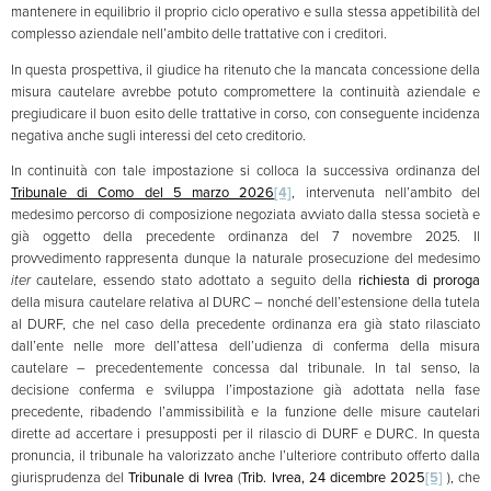
mantenere in equilibrio il proprio ciclo operativo e sulla stessa appetibilità del
complesso aziendale nell’ambito delle trattative con i creditori.
In questa prospettiva, il giudice ha ritenuto che la mancata concessione della
misura cautelare avrebbe potuto compromettere la continuità aziendale e
pregiudicare il buon esito delle trattative in corso, con conseguente incidenza
negativa anche sugli interessi del ceto creditorio.
In continuità con tale impostazione si colloca la successiva ordinanza del
Tribunale di Como del 5 marzo 2026
[4]
, intervenuta nell’ambito del
medesimo percorso di composizione negoziata avviato dalla stessa società e
già oggetto della precedente ordinanza del 7 novembre 2025. Il
provvedimento rappresenta dunque la naturale prosecuzione del medesimo
iter
cautelare, essendo stato adottato a seguito della
richiesta di proroga
della misura cautelare relativa al DURC – nonché dell’estensione della tutela
al DURF, che nel caso della precedente ordinanza era già stato rilasciato
dall’ente nelle more dell’attesa dell’udienza di conferma della misura
cautelare – precedentemente concessa dal tribunale. In tal senso, la
decisione conferma e sviluppa l’impostazione già adottata nella fase
precedente, ribadendo l’ammissibilità e la funzione delle misure cautelari
dirette ad accertare i presupposti per il rilascio di DURF e DURC. In questa
pronuncia, il tribunale ha valorizzato anche l’ulteriore contributo offerto dalla
giurisprudenza del
Tribunale di Ivrea
(
Trib. Ivrea, 24 dicembre 2025
[5]
), che