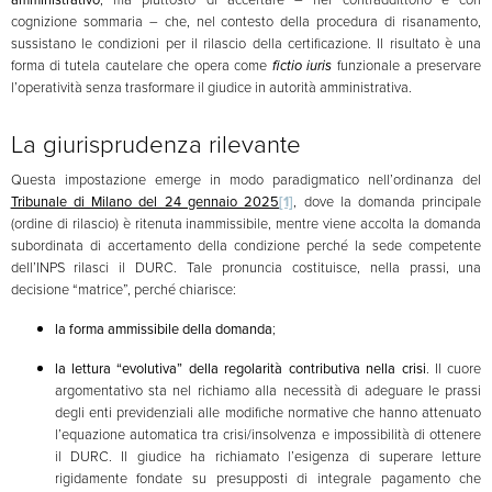
cognizione sommaria – che, nel contesto della procedura di risanamento,
sussistano le condizioni per il rilascio della certificazione. Il risultato è una
forma di tutela cautelare che opera come
fictio iuris
funzionale a preservare
l’operatività senza trasformare il giudice in autorità amministrativa.
La giurisprudenza rilevante
Questa impostazione emerge in modo paradigmatico nell’ordinanza del
Tribunale di Milano del 24 gennaio 2025
[1]
, dove la domanda principale
(ordine di rilascio) è ritenuta inammissibile, mentre viene accolta la domanda
subordinata di accertamento della condizione perché la sede competente
dell’INPS rilasci il DURC. Tale pronuncia costituisce, nella prassi, una
decisione “matrice”, perché chiarisce:
la forma ammissibile della domanda
;
la lettura “evolutiva” della regolarità contributiva nella crisi
. Il cuore
argomentativo sta nel richiamo alla necessità di adeguare le prassi
degli enti previdenziali alle modifiche normative che hanno attenuato
l’equazione automatica tra crisi/insolvenza e impossibilità di ottenere
il DURC. Il giudice ha richiamato l’esigenza di superare letture
rigidamente fondate su presupposti di integrale pagamento che