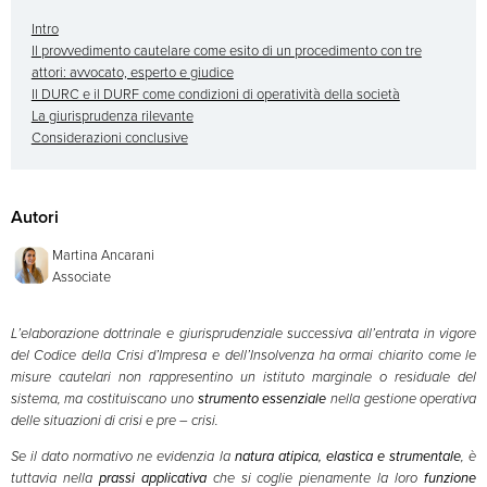
Intro
Il provvedimento cautelare come esito di un procedimento con tre
attori: avvocato, esperto e giudice
Il DURC e il DURF come condizioni di operatività della società
La giurisprudenza rilevante
Considerazioni conclusive
Autori
Martina Ancarani
Associate
L’elaborazione dottrinale e giurisprudenziale successiva all’entrata in vigore
del Codice della Crisi d’Impresa e dell’Insolvenza ha ormai chiarito come le
misure cautelari non rappresentino un istituto marginale o residuale del
sistema, ma costituiscano uno
strumento essenziale
nella gestione operativa
delle situazioni di crisi e pre – crisi.
Se il dato normativo ne evidenzia la
natura atipica, elastica e strumentale
, è
tuttavia nella
prassi applicativa
che si coglie pienamente la loro
funzione