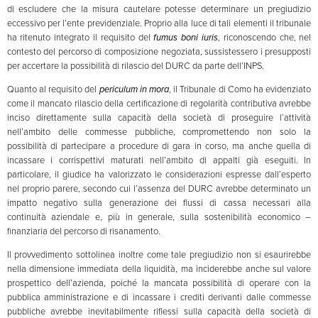
di escludere che la misura cautelare potesse determinare un pregiudizio
eccessivo per l’ente previdenziale. Proprio alla luce di tali elementi il tribunale
ha ritenuto integrato il requisito del
fumus boni iuris
, riconoscendo che, nel
contesto del percorso di composizione negoziata, sussistessero i presupposti
per accertare la possibilità di rilascio del DURC da parte dell’INPS.
Quanto al requisito del
periculum in mora
, il Tribunale di Como ha evidenziato
come il mancato rilascio della certificazione di regolarità contributiva avrebbe
inciso direttamente sulla capacità della società di proseguire l’attività
nell’ambito delle commesse pubbliche, compromettendo non solo la
possibilità di partecipare a procedure di gara in corso, ma anche quella di
incassare i corrispettivi maturati nell’ambito di appalti già eseguiti. In
particolare, il giudice ha valorizzato le considerazioni espresse dall’esperto
nel proprio parere, secondo cui l’assenza del DURC avrebbe determinato un
impatto negativo sulla generazione dei flussi di cassa necessari alla
continuità aziendale e, più in generale, sulla sostenibilità economico –
finanziaria del percorso di risanamento.
Il provvedimento sottolinea inoltre come tale pregiudizio non si esaurirebbe
nella dimensione immediata della liquidità, ma inciderebbe anche sul valore
prospettico dell’azienda, poiché la mancata possibilità di operare con la
pubblica amministrazione e di incassare i crediti derivanti dalle commesse
pubbliche avrebbe inevitabilmente riflessi sulla capacità della società di