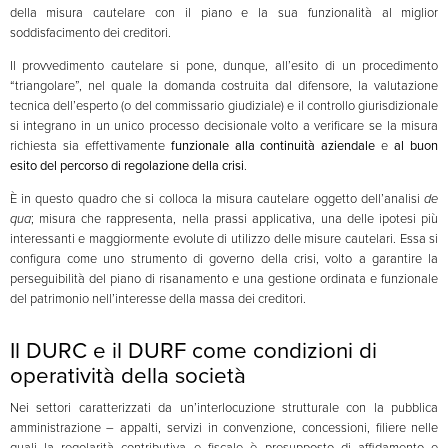
della misura cautelare con il piano e la sua funzionalità al miglior
soddisfacimento dei creditori.
Il provvedimento cautelare si pone, dunque, all’esito di un procedimento
“triangolare”, nel quale la domanda costruita dal difensore, la valutazione
tecnica dell’esperto (o del commissario giudiziale) e il controllo giurisdizionale
si integrano in un unico processo decisionale volto a verificare se la misura
richiesta sia effettivamente
funzionale alla continuità aziendale
e
al buon
esito del percorso di regolazione della crisi
.
È in questo quadro che si colloca la misura cautelare oggetto dell’analisi
de
qua
; misura che rappresenta, nella prassi applicativa, una delle ipotesi più
interessanti e maggiormente evolute di utilizzo delle misure cautelari. Essa si
configura come uno strumento di governo della crisi, volto a garantire la
perseguibilità del piano di risanamento e una gestione ordinata e funzionale
del patrimonio nell’interesse della massa dei creditori.
Il DURC e il DURF come condizioni di
operatività della società
Nei settori caratterizzati da un’interlocuzione strutturale con la pubblica
amministrazione – appalti, servizi in convenzione, concessioni, filiere nelle
quali la regolarità contributiva e fiscale è presupposto di affidamento e