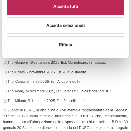
Infine, la pronuncia chiarisce anche il contenuto e i limiti della tutela cautelare
Accetta tutti
concedibile in simili ipotesi. Il tribunale ha precisato, infatti, che
il giudice non
può sostituirsi all’amministrazione competente ordinando direttamente il
rilascio delle certificazioni, ma può accertare in via cautelare la sussistenza
Accetta selezionati
dei presupposti per il loro rilascio
. In tal modo la misura cautelare assume la
forma di un
accertamento giudiziale strumentale
,
volto a preservare la
continuità aziendale e l’operatività della società, senza interferire con le
competenze proprie dell’amministrazione
.
Rifiuta
[1]
Trib. Milano, 24 gennaio 2025, Est. Vasile, in ilcaso.it.
[2]
Trib. Genova, 19 settembre 2025, Est. Monteleone, in ilcaso.it.
[3]
Trib. Como, 7 novembre 2025, Est. Aliquò, inedita.
[4]
Trib. Como, 5 marzo 2026, Est. Aliquò, inedita.
[5]
Trib. Ivrea, 24 dicembre 2025, Est. Lorenzatti, in dirittodellacrisi.it.
[6]
Trib. Milano, 5 dicembre 2025, Est. Pipicelli, inedita.
[1]
Quanto al DURC, la disciplina di riferimento è rappresentata dalla Legge n.
232 del 2016 e della circolare ministeriale n. 33/2016, che, implicitamente,
hanno portato all’abrogazione delle disposizioni racchiuse nell’art. 5 D.M. 30
gennaio 2015 che subordinavano il rilascio del DURC al pagamento integrale