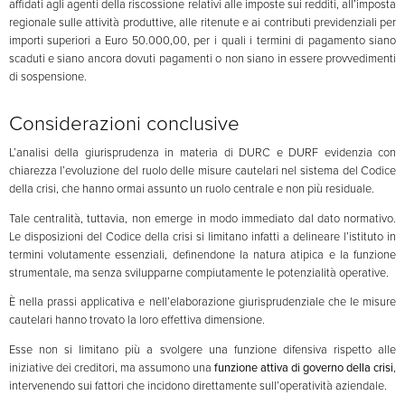
affidati agli agenti della riscossione relativi alle imposte sui redditi, all’imposta
regionale sulle attività produttive, alle ritenute e ai contributi previdenziali per
importi superiori a Euro 50.000,00, per i quali i termini di pagamento siano
scaduti e siano ancora dovuti pagamenti o non siano in essere provvedimenti
di sospensione.
Considerazioni conclusive
L’analisi della giurisprudenza in materia di DURC e DURF evidenzia con
chiarezza l’evoluzione del ruolo delle misure cautelari nel sistema del Codice
della crisi, che hanno ormai assunto un ruolo centrale e non più residuale.
Tale centralità, tuttavia, non emerge in modo immediato dal dato normativo.
Le disposizioni del Codice della crisi si limitano infatti a delineare l’istituto in
termini volutamente essenziali, definendone la natura atipica e la funzione
strumentale, ma senza svilupparne compiutamente le potenzialità operative.
È nella prassi applicativa e nell’elaborazione giurisprudenziale che le misure
cautelari hanno trovato la loro effettiva dimensione.
Esse non si limitano più a svolgere una funzione difensiva rispetto alle
iniziative dei creditori, ma assumono una
funzione
attiva di governo della crisi
,
intervenendo sui fattori che incidono direttamente sull’operatività aziendale.