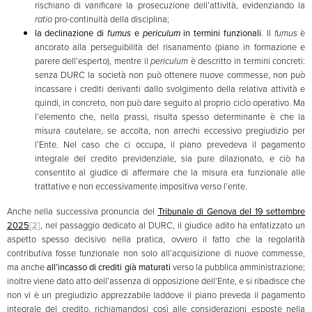
rischiano di vanificare la prosecuzione dell’attività, evidenziando la
ratio
pro-continuità della disciplina;
la declinazione di
fumus
e
periculum
in termini funzionali
. Il
fumus
è
ancorato alla perseguibilità del risanamento (piano in formazione e
parere dell’esperto), mentre il
periculum
è descritto in termini concreti:
senza DURC la società non può ottenere nuove commesse, non può
incassare i crediti derivanti dallo svolgimento della relativa attività e
quindi, in concreto, non può dare seguito al proprio ciclo operativo. Ma
l’elemento che, nella prassi, risulta spesso determinante è che la
misura cautelare, se accolta, non arrechi eccessivo pregiudizio per
l’Ente. Nel caso che ci occupa, il piano prevedeva il pagamento
integrale del credito previdenziale, sia pure dilazionato, e ciò ha
consentito al giudice di affermare che la misura era funzionale alle
trattative e non eccessivamente impositiva verso l’ente.
Anche nella successiva pronuncia del
Tribunale di Genova del 19 settembre
2025
[2]
, nel passaggio dedicato al DURC, il giudice adito ha enfatizzato un
aspetto spesso decisivo nella pratica, ovvero il fatto che la regolarità
contributiva fosse funzionale non solo all’acquisizione di nuove commesse,
ma anche
all’incasso di crediti già maturati
verso la pubblica amministrazione;
inoltre viene dato atto dell’assenza di opposizione dell’Ente, e si ribadisce che
non vi è un pregiudizio apprezzabile laddove il piano preveda il pagamento
integrale del credito, richiamandosi così alle considerazioni esposte nella