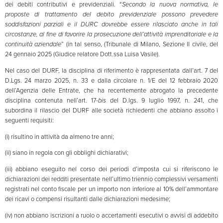
dei debiti contributivi e previdenziali. “
Secondo la nuova normativa, le
proposte di trattamento del debito previdenziale possono prevedere
soddisfazioni parziali e il DURC dovrebbe essere rilasciato anche in tali
circostanze, al fine di favorire la prosecuzione dell’attività imprenditoriale e la
continuità aziendale
” (in tal senso, (Tribunale di Milano, Sezione II civile, del
24 gennaio 2025 (Giudice relatore Dott.ssa Luisa Vasile).
Nel caso del DURF, la disciplina di riferimento è rappresentata dall’art. 7 del
D.Lgs. 24 marzo 2025, n. 33 e dalla circolare n. 1/E del 12 febbraio 2020
dell’Agenzia delle Entrate, che ha recentemente abrogato la precedente
disciplina contenuta nell’art. 17-
bis
del D.lgs. 9 luglio 1997, n. 241, che
subordina il rilascio del DURF alle società richiedenti che abbiano assolto i
seguenti requisiti:
(i) risultino in attività da almeno tre anni;
(ii) siano in regola con gli obblighi dichiarativi;
(iii) abbiano eseguito nel corso dei periodi d’imposta cui si riferiscono le
dichiarazioni dei redditi presentate nell’ultimo triennio complessivi versamenti
registrati nel conto fiscale per un importo non inferiore al 10% dell’ammontare
dei ricavi o compensi risultanti dalle dichiarazioni medesime;
(iv) non abbiano iscrizioni a ruolo o accertamenti esecutivi o avvisi di addebito