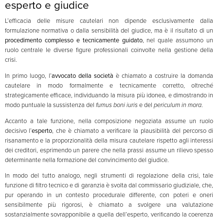
esperto e giudice
L’efficacia delle misure cautelari non dipende esclusivamente dalla
formulazione normativa o dalla sensibilità del giudice, ma è il risultato di un
procedimento complesso e tecnicamente guidato
, nel quale assumono un
ruolo centrale le diverse figure professionali coinvolte nella gestione della
crisi.
In primo luogo, l’
avvocato della società
è chiamato a costruire la domanda
cautelare in modo formalmente e tecnicamente corretto, oltreché
strategicamente efficace, individuando la misura più idonea, e dimostrando in
modo puntuale la sussistenza del
fumus boni iuris
e del
periculum in mora
.
Accanto a tale funzione, nella composizione negoziata assume un ruolo
decisivo l’
esperto
, che è chiamato a verificare la plausibilità del percorso di
risanamento e la proporzionalità della misura cautelare rispetto agli interessi
dei creditori, esprimendo un parere che nella prassi assume un rilievo spesso
determinante nella formazione del convincimento del giudice.
In modo del tutto analogo, negli strumenti di regolazione della crisi, tale
funzione di filtro tecnico e di garanzia è svolta dal commissario giudiziale, che,
pur operando in un contesto procedurale differente, con poteri e oneri
sensibilmente più rigorosi, è chiamato a svolgere una valutazione
sostanzialmente sovrapponibile a quella dell’esperto, verificando la coerenza