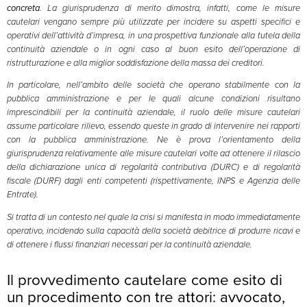
concreta
. La giurisprudenza di merito dimostra, infatti, come le misure
cautelari vengano sempre più utilizzate per incidere su aspetti specifici e
operativi dell’attività d’impresa, in una prospettiva funzionale alla tutela della
continuità aziendale o in ogni caso al buon esito dell’operazione di
ristrutturazione e alla miglior soddisfazione della massa dei creditori.
In particolare, nell’ambito delle società che operano stabilmente con la
pubblica amministrazione e per le quali alcune condizioni risultano
imprescindibili per la continuità aziendale, il ruolo delle misure cautelari
assume particolare rilievo, essendo queste in grado di intervenire nei rapporti
con la pubblica amministrazione. Ne è prova l’orientamento della
giurisprudenza relativamente alle misure cautelari volte ad ottenere il rilascio
della dichiarazione unica di regolarità contributiva (DURC) e di regolarità
fiscale (DURF) dagli enti competenti (rispettivamente, INPS e Agenzia delle
Entrate).
Si tratta di un contesto nel quale la crisi si manifesta in modo immediatamente
operativo, incidendo sulla capacità della società debitrice di produrre ricavi e
di ottenere i flussi finanziari necessari per la continuità aziendale.
Il provvedimento cautelare come esito di
un procedimento con tre attori: avvocato,