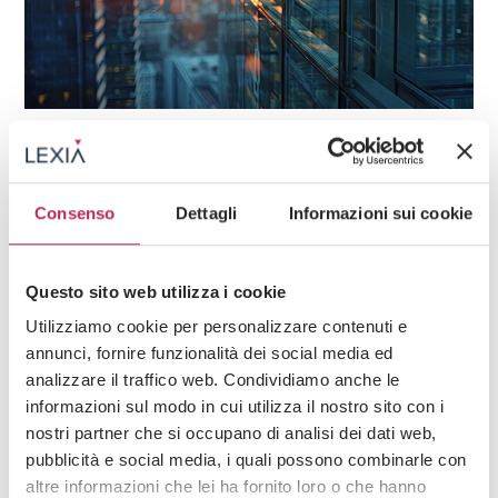
Nachricht,
Veröffentlichungen
Kapitalmärkte
17. Oktober 2025
Reform of the Italian Financial Act (TUF): key
Consenso
Dettagli
Informazioni sui cookie
innovation for issuers
Entdecken Sie alles +
Questo sito web utilizza i cookie
Utilizziamo cookie per personalizzare contenuti e
annunci, fornire funzionalità dei social media ed
analizzare il traffico web. Condividiamo anche le
Iscriviti alla newsletter
informazioni sul modo in cui utilizza il nostro sito con i
Newsletter
nostri partner che si occupano di analisi dei dati web,
pubblicità e social media, i quali possono combinarle con
altre informazioni che lei ha fornito loro o che hanno