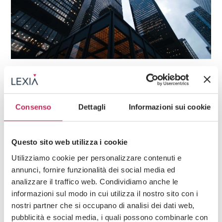
News
20 · 07 · 2026
”Rights and Duties in Employment
Consenso
Dettagli
Informazioni sui cookie
Relationships” – Insight No. 399 of july 20,
2026
Questo sito web utilizza i cookie
See all +
Utilizziamo cookie per personalizzare contenuti e
annunci, fornire funzionalità dei social media ed
analizzare il traffico web. Condividiamo anche le
informazioni sul modo in cui utilizza il nostro sito con i
Iscriviti alla newsletter
nostri partner che si occupano di analisi dei dati web,
Newsletter
pubblicità e social media, i quali possono combinarle con