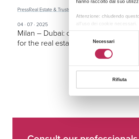
hanno raccolto dal suo utilizz
Press
Real Estate & Trusts
Attenzione: chiudendo questo
04 · 07 · 2025
all’uso dei cookie necessari.
Milan – Dubai: comparing models
Selezione
for the real estate of the future
Necessari
del
consenso
Rifiuta
Consult our professionals