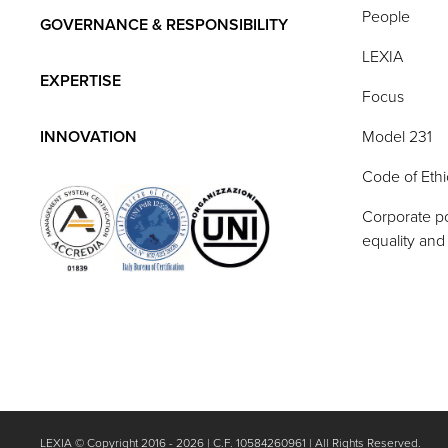
People
GOVERNANCE & RESPONSIBILITY
LEXIA
EXPERTISE
Focus
INNOVATION
Model 231
Code of Ethi
Corporate po
equality and
LEXIA © Copyright 2016 - 2026 | C.F. 10584260961 | All Rights Reserved.