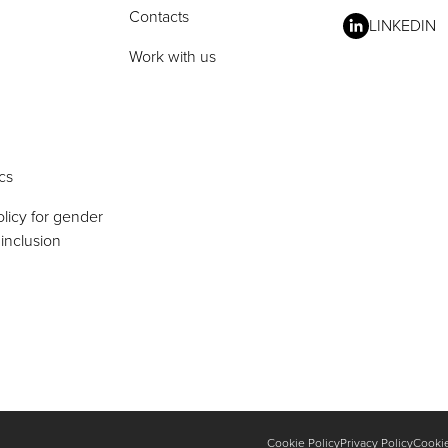
Contacts
LINKEDIN
Work with us
cs
licy for gender
 inclusion
Cookie Policy
Privacy Policy
Cooki