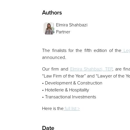
Authors
Elmira Shahbazi
Partner
The finalists for the fifth edition of the
Leg
announced.
Our firm and
Elmira Shahbazi, TEP
, are fin
“Law Firm of the Year” and “Lawyer of the Ye
• Development & Construction
• Hotellerie & Hospitality
• Transactional Investments
Here is the
full list >
Date