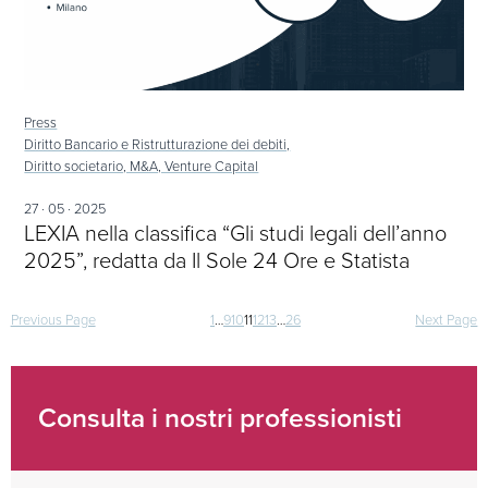
Press
Diritto Bancario e Ristrutturazione dei debiti,
Diritto societario, M&A, Venture Capital
27 · 05 · 2025
LEXIA nella classifica “Gli studi legali dell’anno
2025”, redatta da Il Sole 24 Ore e Statista
Navigazione
Previous Page
1
…
9
10
11
12
13
…
26
Next Page
articoli
Consulta i nostri professionisti