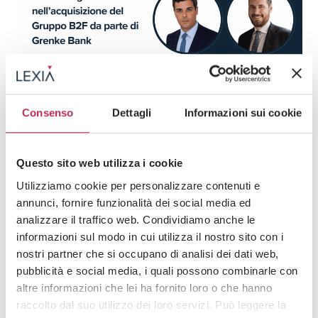
Consenso
Dettagli
Informazioni sui cookie
Press
Diritto societario, M&A, Venture Capital
27 · 06 · 2025
LEXIA tra gli advisor nell’acquisizione del
Questo sito web utilizza i cookie
Gruppo B2F da parte di Grenke Bank
Utilizziamo cookie per personalizzare contenuti e
annunci, fornire funzionalità dei social media ed
analizzare il traffico web. Condividiamo anche le
informazioni sul modo in cui utilizza il nostro sito con i
nostri partner che si occupano di analisi dei dati web,
pubblicità e social media, i quali possono combinarle con
altre informazioni che lei ha fornito loro o che hanno
raccolto dal suo utilizzo dei loro servizi. Può leggere la