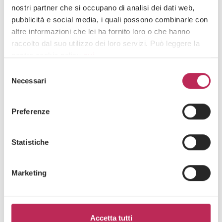
nostri partner che si occupano di analisi dei dati web,
pubblicità e social media, i quali possono combinarle con
altre informazioni che lei ha fornito loro o che hanno
raccolto dal suo utilizzo dei loro servizi. Può leggere la
nostra cookie policy
qui
.
Aree
Selezione
Attenzione: chiudendo questo banner, cliccando in
Necessari
del
GOVERNANCE & RESPONSIBILITY
un’area sottostante o accedendo ad un’altra pagina del
consenso
sito, acconsente all’uso dei cookie necessari.
SERVIZI
Preferenze
INNOVATION
Statistiche
Marketing
Accetta tutti