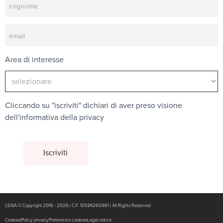
Area di interesse
Cliccando su "iscriviti" dichiari di aver preso visione
dell'
informativa della privacy
LEXIA © Copyright 2016 - 2026 | C.F. 10584260961 | All Rights Reserved.
Cookies
Policy privacy
Preferenze cookies
Legal notice