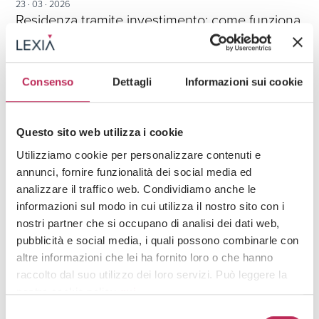
23 · 03 · 2026
Residenza tramite investimento: come funziona
in Italia e in Portogallo
Consenso
Dettagli
Informazioni sui cookie
Questo sito web utilizza i cookie
Utilizziamo cookie per personalizzare contenuti e
annunci, fornire funzionalità dei social media ed
analizzare il traffico web. Condividiamo anche le
informazioni sul modo in cui utilizza il nostro sito con i
nostri partner che si occupano di analisi dei dati web,
pubblicità e social media, i quali possono combinarle con
Press
altre informazioni che lei ha fornito loro o che hanno
Contenzioso civile e penale per clienti privati,
Gestione dei patrimoni,
raccolto dal suo utilizzo dei loro servizi. Può leggere la
Mobilità internazionale, visti e relocation,
nostra cookie policy
qui
.
Successioni, diritto di famiglia e pianificazione ereditaria,
Imbarcazioni e aeromobili,
Diritto dell'arte,
Selezione