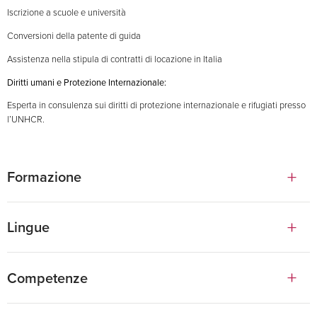
Iscrizione a scuole e università
Conversioni della patente di guida
Assistenza nella stipula di contratti di locazione in Italia
Diritti umani e Protezione Internazionale:
Esperta in consulenza sui diritti di protezione internazionale e rifugiati presso
l’UNHCR.
Formazione
Laurea Magistrale in Human Rights and Multi-level Governance, Università di Padova.
Lingue
Master's in Reception and Inclusion of asylum seekers.
Italiano
Competenze
Scuola di alta formazione per Legal Workers, ASGI - Roma.
Inglese
Mobilità internazionale, visti e relocation